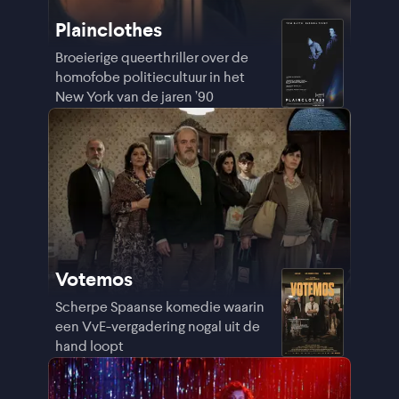
Plainclothes
Broeierige queerthriller over de
homofobe politiecultuur in het
New York van de jaren ’90
Votemos
Scherpe Spaanse komedie waarin
een VvE-vergadering nogal uit de
hand loopt