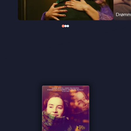
voor niets won de film de Gouden Beer voor Beste
Film op het filmfestival van Berlijn.
Drømm
"Haugerud weet zich knap te verplaatsen in de
belevingswereld van zijn jonge hoofdpersoon, en
stipt een keur aan boeiende thema’s aan" ★★★★
VPRO Cinema
"Mooi slot van drieluik over seks en liefde" ★★★★
Trouw
"Zachtmoedige wereld zonder starre personages"
★★★★ NRC
"Los van elkaar zijn de films al ijzersterk maar in hun
samenhang wordt het een meesterwerk" -
de
Filmkrant