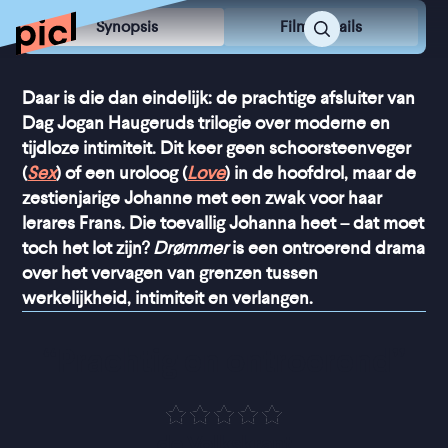
Synopsis
Film Details
Daar is die dan eindelijk: de prachtige afsluiter van
Dag Jogan Haugeruds trilogie over moderne en
tijdloze intimiteit. Dit keer geen schoorsteenveger
(
Sex
) of een uroloog (
Love
) in de hoofdrol, maar de
zestienjarige Johanne met een zwak voor haar
lerares Frans. Die toevallig Johanna heet – dat moet
toch het lot zijn?
Drømmer
is een ontroerend drama
over het vervagen van grenzen tussen
werkelijkheid, intimiteit en verlangen.
“
Prachtig en ontroerend
”
de Volkskrant