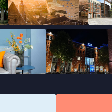
ngen
Leeuwarden
 Groningen
Slieker Film
Nijmegen
Ei
LUX
Na