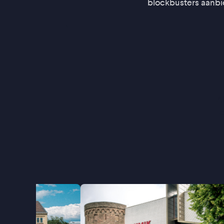
blockbusters aanbi
Al
d