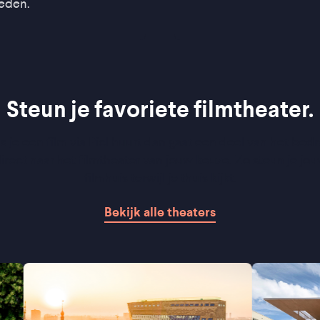
eden.
Steun je favoriete filmtheater.
s je een film via Picl huurt dan gaat een deel van het bed
irect naar het filmtheater van jouw keuze. Zo steun je jo
filmhuis terwijl je thuis kijkt.
Bekijk alle theaters