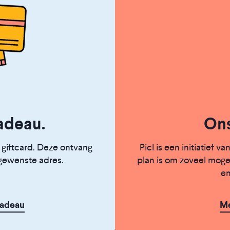
adeau.
Ons
 giftcard. Deze ontvang
Picl is een initiatief v
t gewenste adres.
plan is om zoveel moge
en
cadeau
Me