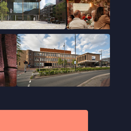
Amersfoort
De Lieve Vrouw
ndhoven
Doetinchem
tlab
Amphion