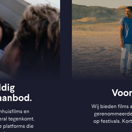
ldig
Voor
aanbod.
Wij bieden films 
lmhuisfilms en
gerenommeerde r
eral tegenkomt.
op festivals. Ko
e platforms die