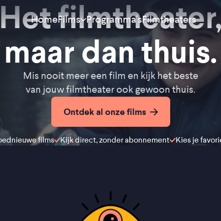
Het filmtheater
Home
Programma's
Filmtheaters
Films
maar dan thuis.
Meest bekeken
Nieuw
Mis nooit meer een film en kijk het beste
van jouw filmtheater ook gewoon thuis.
Aanraders
Ontdek al onze films
Binnenkort
oednieuwe films
Kijk direct, zonder abonnement
Kies je favor
Alle films