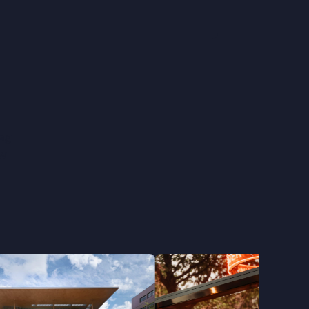
rag
uw