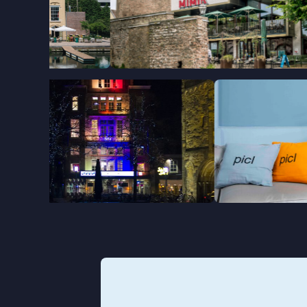
Deventer
Groni
MIMIK
Forum
Zwolle
Fraterhuis