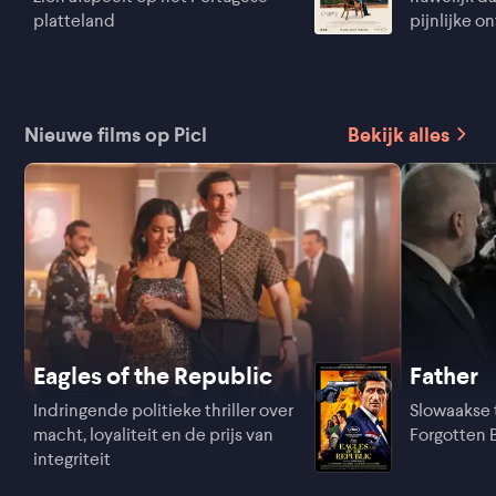
platteland
pijnlijke on
Nieuwe films op Picl
Bekijk alles
Eagles of the Republic
Father
Indringende politieke thriller over
Slowaakse t
macht, loyaliteit en de prijs van
Forgotten
integriteit