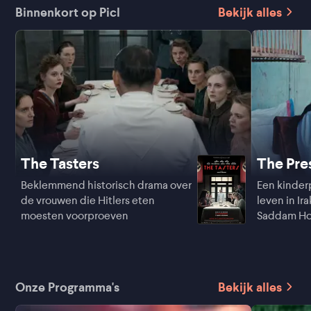
Binnenkort op Picl
Bekijk alles
The Tasters
The Pre
Beklemmend historisch drama over
Een kinder
de vrouwen die Hitlers eten
leven in Ir
moesten voorproeven
Saddam Ho
Onze Programma's
Bekijk alles