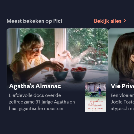
Meest bekeken op Picl
Bekijk alles
Agatha's Almanac
Vie Pri
Liefdevolle docu over de
Een vloeie
zelfredzame 91-jarige Agatha en
Jodie Foste
haar gigantische moestuin
atypisch 