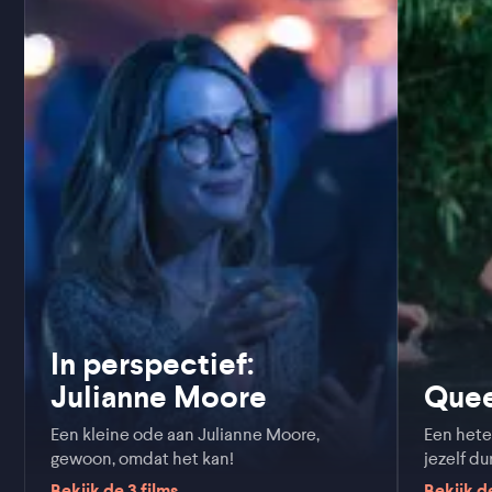
In perspectief:
Julianne Moore
Que
Een kleine ode aan Julianne Moore,
Een hete
gewoon, omdat het kan!
jezelf d
Bekijk de
3
films
Bekijk 