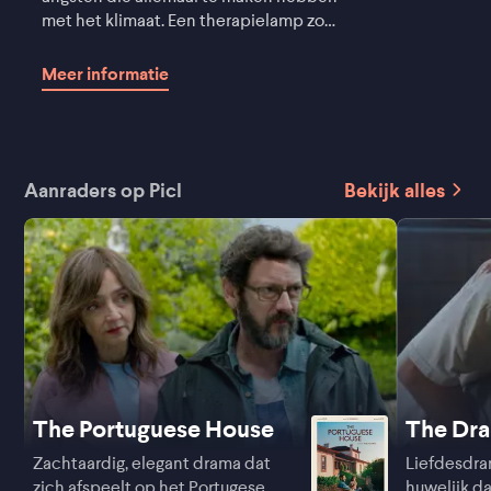
met het klimaat. Een therapielamp zou
verlichting moeten bieden, maar het
ding weigert dienst dus belt hij de
Meer informatie
helpdesk. Daar krijgt hij Tina (Piper
Perabo) aan de telefoon, en haar stem
doet hem zoveel dat bij besluit haar op
te zoeken."
Aanraders op Picl
Bekijk alles
The Portuguese House
The Dr
Zachtaardig, elegant drama dat
Liefdesdra
zich afspeelt op het Portugese
huwelijk d