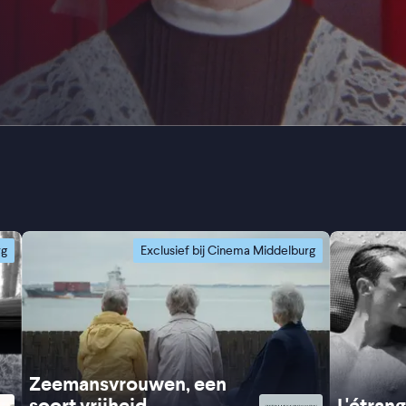
rg
Exclusief bij Cinema Middelburg
Zeemansvrouwen, een
soort vrijheid
L'étran