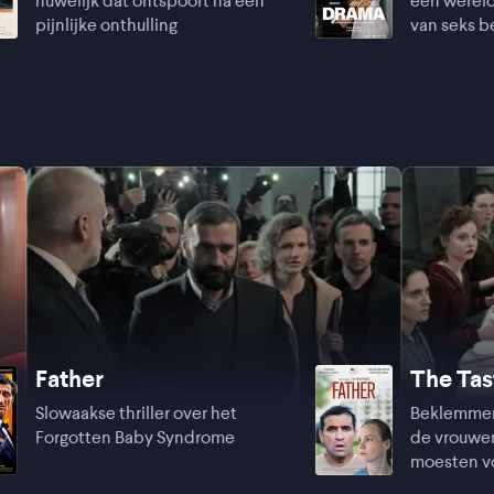
huwelijk dat ontspoort na een
een wereld
pijnlijke onthulling
van seks b
Father
The Tas
Slowaakse thriller over het
Beklemmen
Forgotten Baby Syndrome
de vrouwen
moesten v