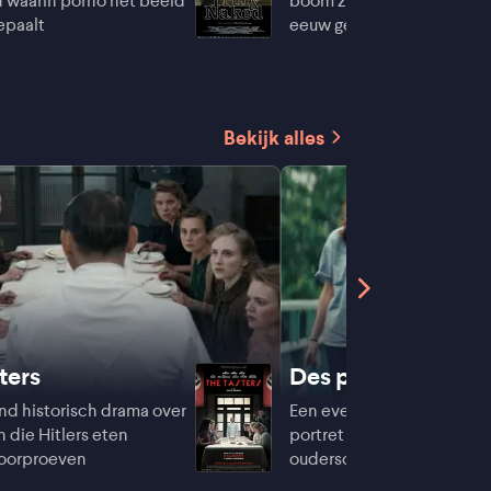
 waarin porno het beeld
boom zwijgend getuige is 
epaalt
eeuw geschiedenis
Bekijk alles
ters
Des preuves d'amo
d historisch drama over
Een even teder als humorv
 die Hitlers eten
portret van (aanstaand) q
oorproeven
ouderschap