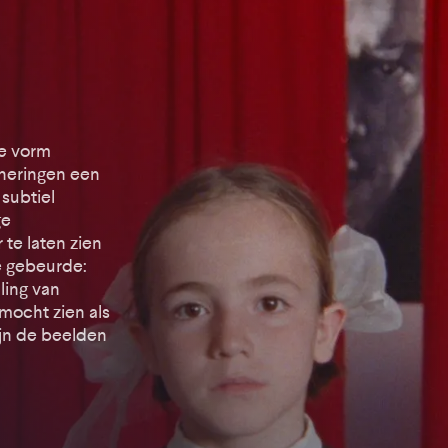
re vorm
neringen een
 subtiel
ge
 te laten zien
ië gebeurde:
ling van
 mocht zien als
zijn de beelden