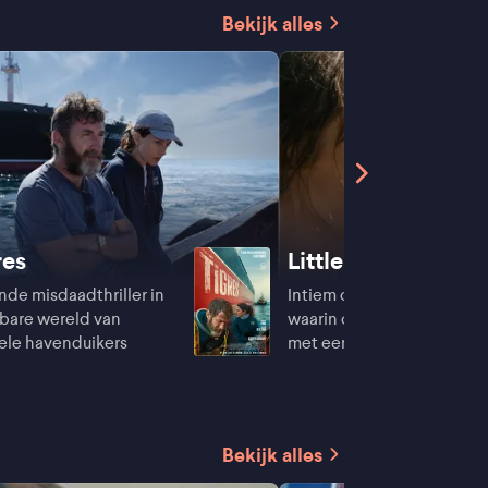
Bekijk alles
res
Little Trouble Girls
e misdaadthriller in
Intiem coming-of-age-dr
bare wereld van
waarin ontluikend verlang
ele havenduikers
met een katholieke opvoe
Bekijk alles