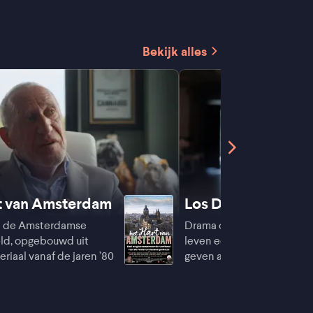
Bekijk alles
t van Amsterdam
Los Domingos
an de Amsterdamse
Drama over een meisje dat
ld, opgebouwd uit
leven een onverwachte ric
riaal vanaf de jaren ’80
geven als non in een kloos