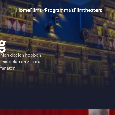
Home
Programma's
Filmtheaters
Films
Meest bekeken
g
Nieuw
Aanraders
veniersdoelen hebben
lmstoelen en zijn de
Binnenkort
mfanaten.
Alle films