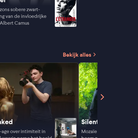
zons sobere zwart-
ng van de invloedrijke
 Albert Camus
Bekijk alles
aked
Silent Friend
age over intimiteit in
Mozaïekverhaal waarin ee