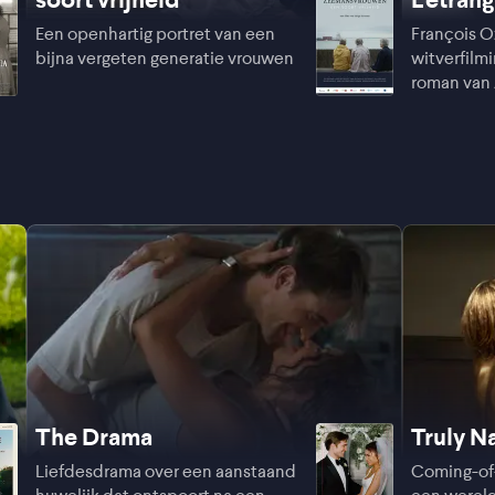
Een openhartig portret van een
François O
bijna vergeten generatie vrouwen
witverfilmi
roman van
The Drama
Truly N
Liefdesdrama over een aanstaand
Coming-of-