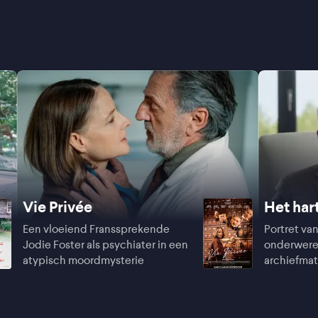
Vie Privée
Het har
Een vloeiend Franssprekende
Portret v
Jodie Foster als psychiater in een
onderwere
atypisch moordmysterie
archiefmate