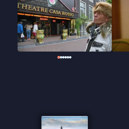
dichtbij vastlegde hoe de Amsterdamse
onderwereld razendsnel groeide, veranderde en
langzaam ook weer verdween.
Door het grote tijdsbestek waarover
Het hart van
Amsterdam
is opgenomen, bevat deze
documentaire over een zeldzame melancholie: een
film die niet alleen een stad portretteert, maar ook
de tijd die er onherroepelijk doorheen stroomt.
Tussen de opnames uit verschillende decennia
ontvouwt zich een portret van Amsterdam én van
de inwoners die haar langzaam zien veranderen.
"Een rijk tijdsbeeld" ★★★ de Volkskrant
"Er is veel genietbaars aan een passieproject als
deze film" ★★★★
InDeBioscoop
"De film overstijgt het tijdsdocument" -
de
Filmkrant