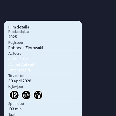
Film details
Productiejaar
2025
Regisseur
Rebecca Zlotowski
Acteurs
Jodie Foster
Daniel Auteuil
Virginie Efira
Te zien tot
30 april 2028
Kijkwijzer
Speelduur
103 min
Taal