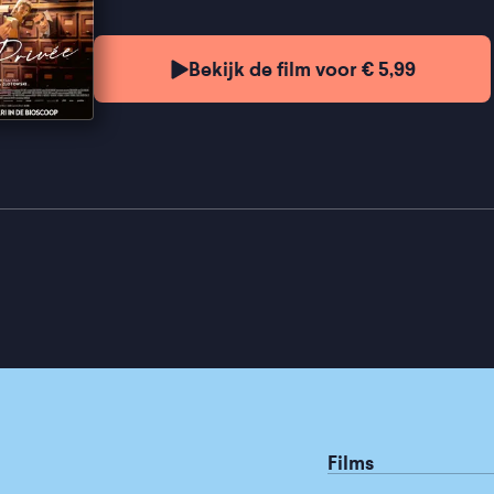
Bekijk de film voor € 5,99
Films