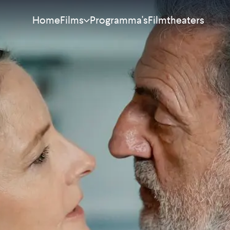
Home
Programma's
Filmtheaters
Films
Meest bekeken
Nieuw
Aanraders
Binnenkort
Alle films