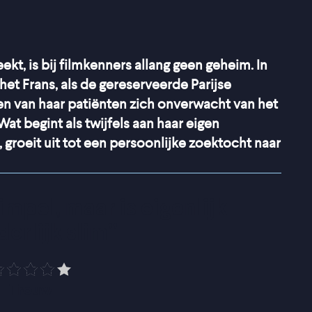
kt, is bij filmkenners allang geen geheim. In
 het Frans, als de gereserveerde Parijse
een van haar patiënten zich onverwacht van het
 Wat begint als twijfels aan haar eigen
groeit uit tot een persoonlijke zoektocht naar
simpel, maar is eigenlijk 
derlijk slim
”
Trouw