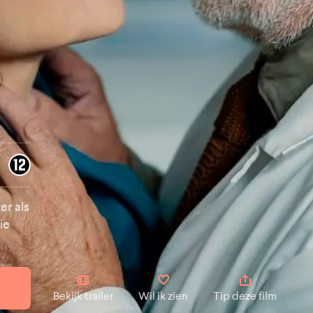
er als
ie
Bekijk trailer
Wil ik zien
Tip deze film