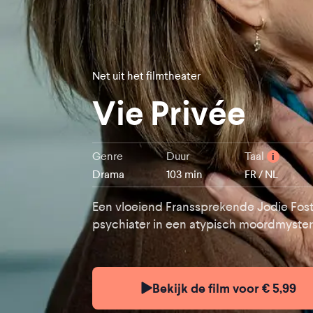
Net uit het filmtheater
Vie Privée
Genre
Duur
Taal
i
Drama
103 min
FR / NL
Een vloeiend Franssprekende Jodie Fost
psychiater in een atypisch moordmyster
Bekijk de film voor € 5,99