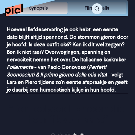
Synopsis
Film Details
Hoeveel liefdeservaring je ook hebt, een eerste
date blijft altijd spannend. De stemmen gieren door
je hoofd: Is deze outfit oké? Kan ik dit wel zeggen?
Ben ik niet raar? Overwegingen, spanning en
nervositeit nemen het over. De Italiaanse kaskraker
Follemente
- van Paolo Genovese (
Perfetti
Sconosciuti & Il primo giorno della mia vita
) - volgt
Lara en Piero tijdens zo'n eerste afspraakje en geeft
je daarbij een humoristisch kijkje in hun hoofd.
“
Een feelgood romcom die 
heerlijk vermaakt
”