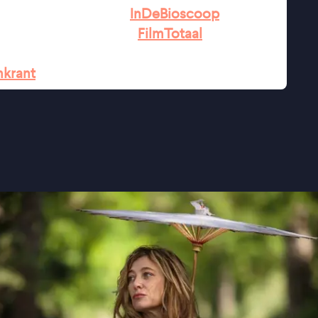
an te houden" ★★★★
InDeBioscoop
rolspeelsters" ★★★1/2
FilmTotaal
elden, die van de ‘normale’ en de ‘gekke’
mkrant