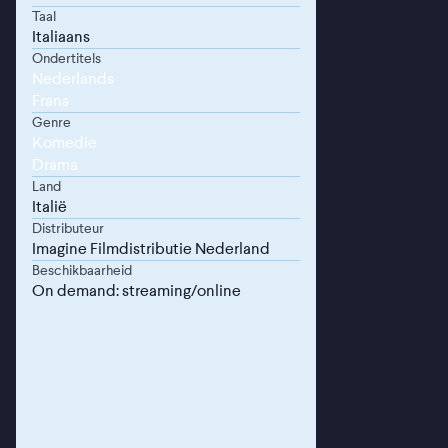
Taal
Italiaans
Ondertitels
Nederlands
Frans
Genre
Komedie
Drama
Land
Italië
Distributeur
Imagine Filmdistributie Nederland
Beschikbaarheid
On demand: streaming/online