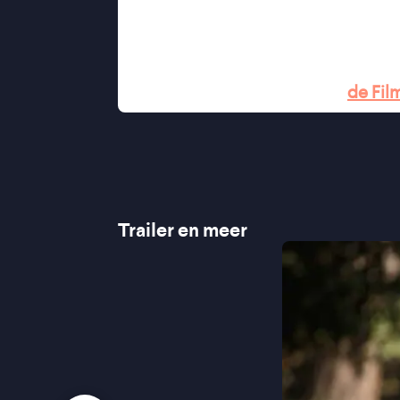
"Twee aandoenlijke vrouwen om v
"Gepassioneerd spel van de hoofd
"Wordt vooral spannend als twee wer
mensen, met elkaar botsen" -
de Fil
Trailer en meer