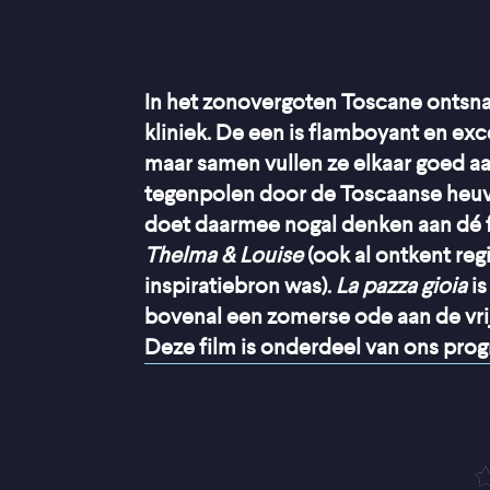
In het zonovergoten Toscane ontsn
kliniek. De een is flamboyant en exc
maar samen vullen ze elkaar goed aa
tegenpolen door de Toscaanse heuvel
doet daarmee nogal denken aan dé f
Thelma & Louise
(ook al ontkent regi
inspiratiebron was).
La pazza gioia
i
bovenal een zomerse ode aan de vri
Deze film is onderdeel van ons pr
“
Gedurfde combinat