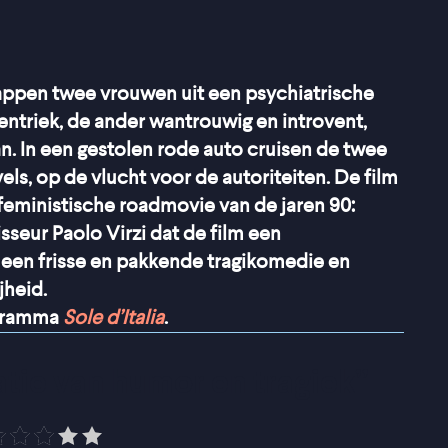
appen twee vrouwen uit een psychiatrische
entriek, de ander wantrouwig en introvent,
n. In een gestolen rode auto cruisen de twee
s, op de vlucht voor de autoriteiten. De film
eministische roadmovie van de jaren 90:
sseur Paolo Virzi dat de film een
s een frisse en pakkende tragikomedie en
jheid.
ogramma
Sole d’Italia
.
ie van humor en tragiek
”