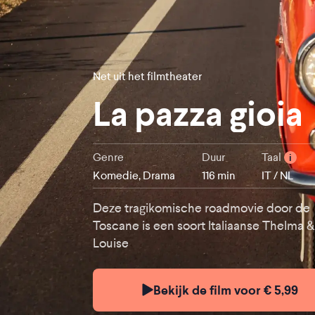
Net uit het filmtheater
La pazza gioia
Genre
Duur
Taal
i
Komedie, Drama
116 min
IT / NL
Deze tragikomische roadmovie door de
Toscane is een soort Italiaanse Thelma &
Louise
Bekijk de film voor € 5,99