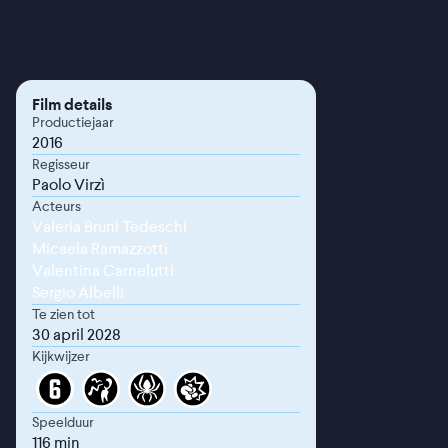
Film details
Productiejaar
2016
Regisseur
Paolo Virzì
Acteurs
Valeria Bruni Tedeschi
Micaela Ramazzotti
Valentina Carnelutti
Sergio Albelli
Te zien tot
30 april 2028
Kijkwijzer
Speelduur
116 min