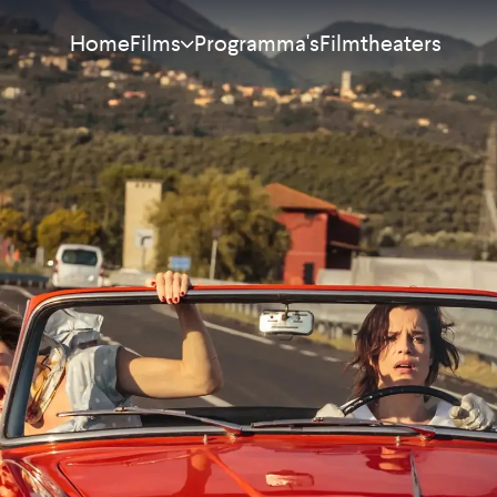
Home
Programma's
Filmtheaters
Films
Meest bekeken
Nieuw
Aanraders
Binnenkort
Alle films