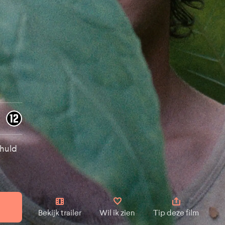
chuld
Bekijk trailer
Wil ik zien
Tip deze film