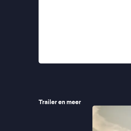
die vragen stelt over menselijkheid, 
''Een groot bewijs van Alice Rohrwa
de Volkskrant
''Spreekt van begin tot eind tot d
''Betoverende filmfabel'' ★★★★ N
''Een film die ondanks barre tijden 
''Een van de eerlijkste en inspirerends
Trailer en meer