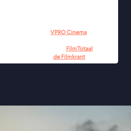
ongelijkheid en de prijs van vooruitgang.
chers visuele talent en vertelkracht'' ★★★★
e verbeelding'' ★★★★
VPRO Cinema
RC
altijd omhoog kijkt'' ★★★½
FilmTotaal
te films die ik ken'' -
de Filmkrant