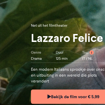
Net uit het filmtheater
Lazzaro Felice
Genre
Duur
Taal
i
Drama
125 min
IT / NL
Een modern Italiaans sprookje over ons
en uitbuiting in een wereld die plots
verandert
Bekijk de film voor € 5,99