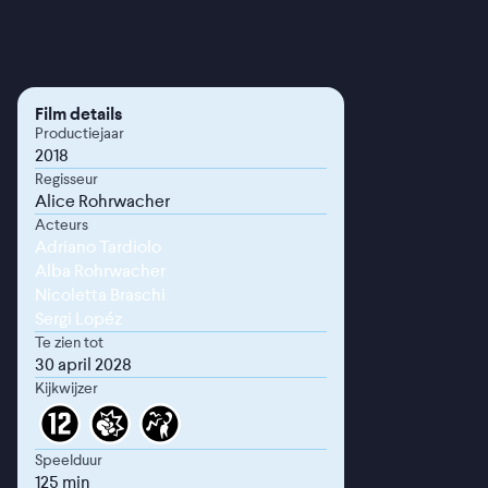
Film details
Productiejaar
2018
Regisseur
Alice Rohrwacher
Acteurs
Adriano Tardiolo
Alba Rohrwacher
Nicoletta Braschi
Sergi Lopéz
Te zien tot
30 april 2028
Kijkwijzer
Speelduur
125 min