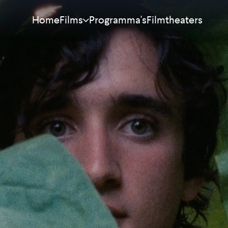
Home
Programma's
Filmtheaters
Films
Meest bekeken
Nieuw
Aanraders
Binnenkort
Alle films