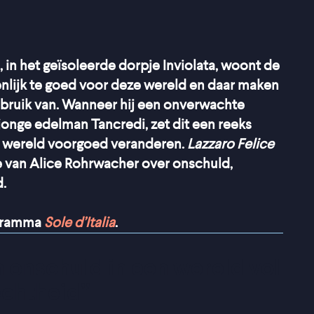
 in het geïsoleerde dorpje Inviolata, woont de
genlijk te goed voor deze wereld en daar maken
isbruik van. Wanneer hij een onverwachte
onge edelman Tancredi, zet dit een reeks
’s wereld voorgoed veranderen.
Lazzaro Felice
 van Alice Rohrwacher over onschuld,
d.
ogramma
Sole d’Italia
.
onschuld in een wereld vol 
echtheid
”