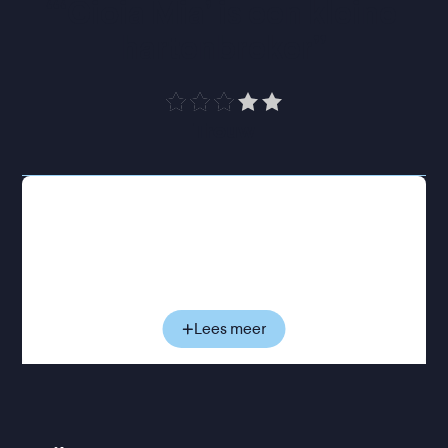
“
‘Gioia Mia’ is een kleine 
hartenbreker
”
Trouw
Met veel tegenzin arriveert Nico in het eenvoudige
appartement van zijn oudtante in Sicilië. Hij mist
Milaan, zijn vrienden, en bovenal zijn smartphone.
Gela leeft een tegenovergesteld leven: vaste
ritmes, vol geloof en traditie. De generatiekloof
zorgt voor dagelijkse botsingen, en lijkt aanvankelijk
Lees meer
onoverbrugbaar. Toch ontstaat er gaandeweg
ruimte voor nieuwsgierigheid en herkenning.
Achter hun botsende temperamenten schuilen
gevoelens die ze beiden moeilijk onder woorden
brengen.