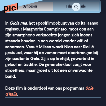
Synopsis
Film Details
In
Gioia mia
, het speelfilmdebuut van de Italiaanse
regisseur Margherita Spampinato, moet een aan
zijn smartphone verknochte jongen zich ineens
staande houden in een wereld zonder wifi of
schermen. Vanuit Milaan wordt Nico naar Sicilië
gestuurd, waar hij de zomer moet doorbrengen bij
zijn oudtante Gela. Zij is op leeftijd, geworteld in
geloof en traditie. De generatiekloof zorgt voor
stroefheid, maar groeit uit tot een onverwachte
band.
Deze film is onderdeel van ons programma
Sole
d’Italia
.