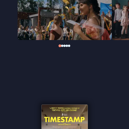
Putin
, die elk vanuit een ander perspectief de
oorlog tussen Rusland en Oekraïne belichten, kiest
Timestamp voor een observerende benadering. In
plaats van spektakel richt de film zich op het
dagelijkse ritme dat, ondanks alles, wordt
vastgehouden.
''Timestamp blinkt uit in het plaatsen van de kijker
binnen de werkelijkheid''
★★★★
Cinemagazine
''De film is in zekere zin zelf ook zo’n soort
tijdstempel – een momentopname van een crisis''
de Filmkrant
''Ondanks zware momenten voelt
Timestamp
vaak
relatief licht'' ★★★ NRC
''Timestamp feels like a bright beam of hope that is
both unforced and hard-earned'' Variety