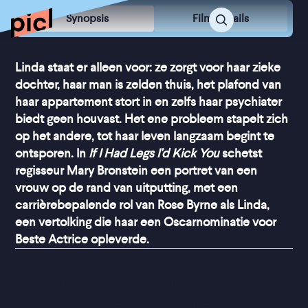
Synopsis
Film Details
Linda staat er alleen voor: ze zorgt voor haar zieke
dochter, haar man is zelden thuis, het plafond van
haar appartement stort in en zelfs haar psychiater
biedt geen houvast. Het ene probleem stapelt zich
op het andere, tot haar leven langzaam begint te
ontsporen. In
If I Had Legs I’d Kick You
schetst
regisseur Mary Bronstein een portret van een
vrouw op de rand van uitputting, met een
carrièrebepalende rol van Rose Byrne als Linda,
een vertolking die haar een Oscarnominatie voor
Beste Actrice opleverde.
“
Intense, onthutsende en 
fysieke thriller
”