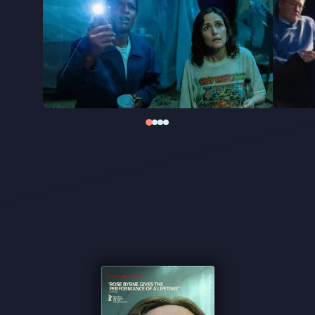
De spanning is constant voelbaar, de paranoia
sluipt langzaam naar binnen:
If I Had Legs I’d Kick
You
is een film die je bijna lichamelijk ervaart. Met
elementen van zwarte komedie, familiedrama en
body horror schetst Mary Bronstein een origineel
en beklemmend portret van een vrouw op de rand
van uitputting.
''Je proeft de woede in dit speeldebuut'' ★★★★
de Volkskrant
''We ervaren alles via Linda, waarmee wij haar
belevingswereld angstig mee ervaren'' ★★★★
Cinemagazine
''Heerlijke zwarte komedie'' ★★★★ Trouw
''Byrne verbeeldt Linda's neerwaartse spiraal met
een rauwe vanzelfsprekendheid die onder de huid
kruipt
.
'' ★★★★
Filmtotaal
''Uniek en overdonderend, met een tour de force
van Rose Byrne als Linda'' ★★★★ NRC