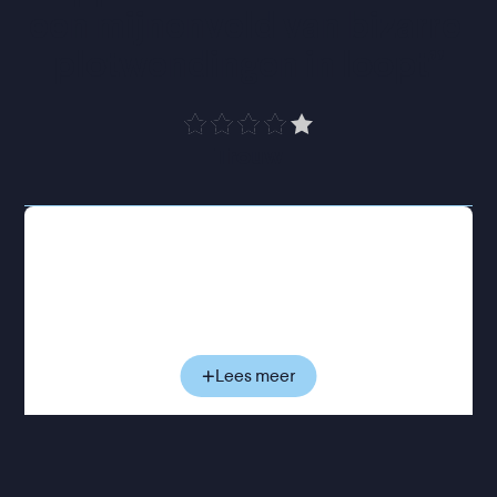
een mijnenveld van bizarre 
plotwendingen in loopt
”
Trouw
Charlie en Emma’s huwelijk staat al volledig in de
steigers, de uitnodigingen zijn verstuurd en deze
periode zou in het teken moeten staan van liefde
en voorpret. Maar na die ene vraag slaat alles
abrupt om. Wat begint als een dronken bekentenis
groeit uit tot een acute emotionele crisis waarin
Lees meer
Charlie plots alles wat hij dacht te weten over zijn
aanstaande vrouw in twijfel trekt. Terwijl de bruiloft
onafwendbaar dichterbij komt, loopt ook de
spanning tussen hen steeds verder op. Hoe dichter