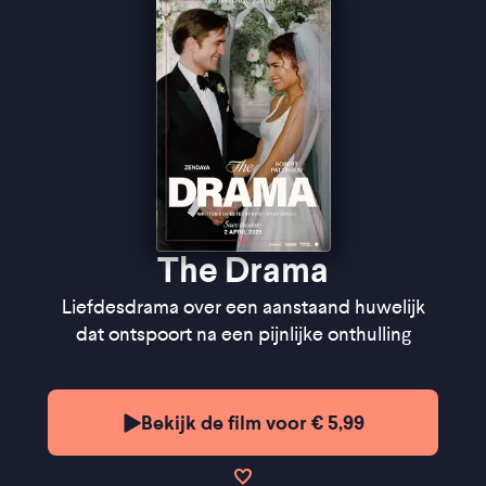
psychologische spanning haast ondraaglijk hoog
opgevoerd'' ★★★
VPRO Cinema
''Een aangenaam gelaagde film die complexe
thematiek weet te vangen in een meeslepend en
wrang verhaal'' ★★★★
FilmTotaal
''The film has the spiky, ingenious, tasteless style of
Borgli's previous film
Dream Scenario
'' ★★★★
The
Guardian
The Drama
Liefdesdrama over een aanstaand huwelijk
dat ontspoort na een pijnlijke onthulling
Bekijk de film voor € 5,99