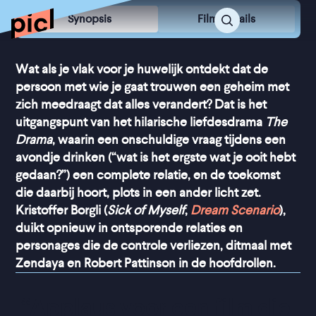
Synopsis
Film Details
Wat als je vlak voor je huwelijk ontdekt dat de
persoon met wie je gaat trouwen een geheim met
zich meedraagt dat alles verandert? Dat is het
uitgangspunt van het hilarische liefdesdrama
The
Drama
, waarin een onschuldige vraag tijdens een
avondje drinken (“wat is het ergste wat je ooit hebt
gedaan?”) een complete relatie, en de toekomst
die daarbij hoort, plots in een ander licht zet.
Kristoffer Borgli (
Sick of Myself
,
Dream Scenario
),
duikt opnieuw in ontsporende relaties en
personages die de controle verliezen, ditmaal met
Zendaya en Robert Pattinson in de hoofdrollen.
“
Applaus voor een film die 