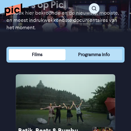
Docu’s op Picl
Ontdek hier bekroonde en de nieuwste, mooiste,
en meest indrukwekkendste documentaires van
het moment.
Films
Programma info
Batik, Beats & Bumbu