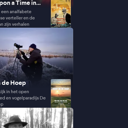
on a Time in
n een analfabete
e verteller en de
an zijn verhalen
n de Hoep
ijk in het open
ed en vogelparadijs De
ep