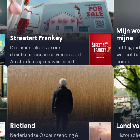
Mijn wo
Streetart Frankey
mijne
Documentaire over een
Indringen
straatkunstenaar die van de stad
wat het b
Amsterdam zijn canvas maakt
horen
Rietland
Land va
Nederlandse Oscarinzending &
Historisch