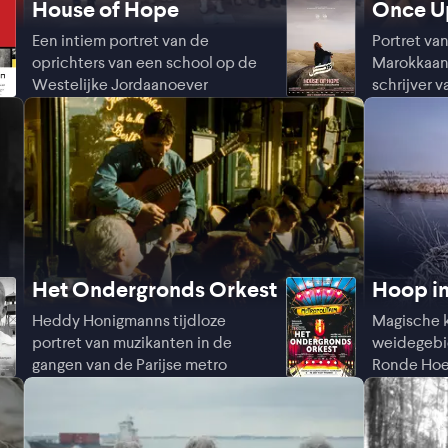
House of Hope
Once Up
Tangier
Een intiem portret van de
Portret va
oprichters van een school op de
Marokkaans
Westelijke Jordaanoever
schrijver v
Het Ondergronds Orkest
Hoop i
Heddy Honigmanns tijdloze
Magische k
portret van muzikanten in de
weidegebi
gangen van de Parijse metro
Ronde Ho