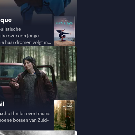
ique
alistische
re over een jonge
ie haar dromen volgt in
il
sche thriller over trauma
roene bossen van Zuid-