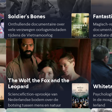
Soldier's Bones
Fantast
Onthullende documentaire over
Magisch-re
vele verzwegen oorlogsmisdaden
documentai
tijdens de Vietnamoorlog
acrobate d
Guinee
The Wolf, the Fox and the
Leopard
Whiteta
Sciencefiction-sprookje van
Psychologi
Nederlandse bodem over de
in de mosg
botsing tussen mens en natuur
Ierland