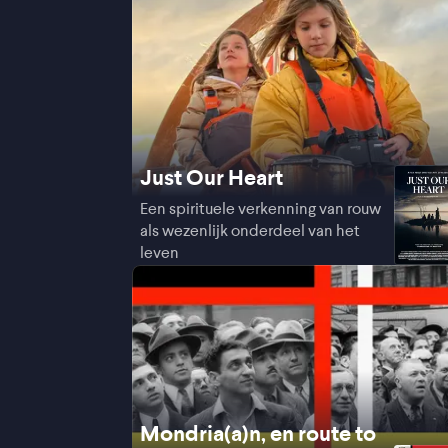
Just Our Heart
Een spirituele verkenning van rouw
als wezenlijk onderdeel van het
leven
Mondria(a)n, en route to