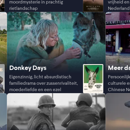
moordmysterie in prachtig
vrijheid en
rietlandschap
Nederland 
Donkey Days
Meer da
Eigenzinnig, licht absurdistisch
Persoonlij
familiedrama over zussenrivaliteit,
culturele e
moederliefde en een ezel
Chinese N