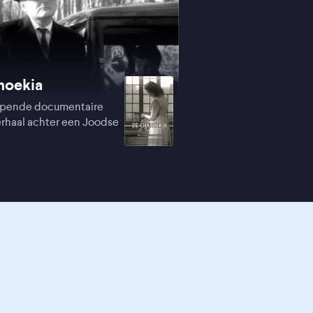
noekia
ijpende documentaire
erhaal achter een Joodse