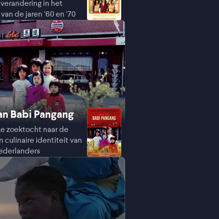
 verandering in het
van de jaren ‘60 en ‘70
n Babi Pangang
ke zoektocht naar de
n culinaire identiteit van
ederlanders