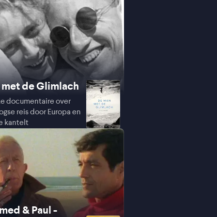
 met de Glimlach
ke documentaire over
ogse reis door Europa en
e kantelt
ed & Paul -