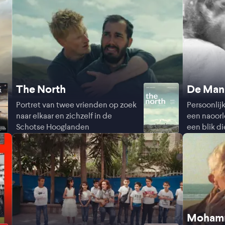
The North
De Man
Portret van twee vrienden op zoek
Persoonlij
naar elkaar en zichzelf in de
een naoorl
Schotse Hooglanden
een blik di
Mohamm