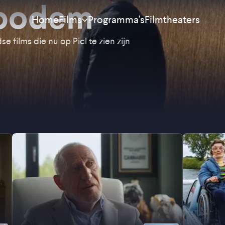
 bodem
Home
Programma's
Filmtheaters
Films
e films die nu op Picl te zien zijn
Meest bekeken
Nieuw
Aanraders
Binnenkort
Alle films