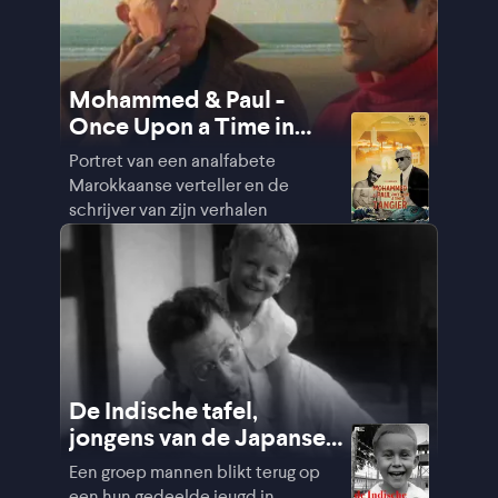
Mohammed & Paul -
Once Upon a Time in
Tangier
Portret van een analfabete
Marokkaanse verteller en de
schrijver van zijn verhalen
De Indische tafel,
jongens van de Japanse
kampen
Een groep mannen blikt terug op
een hun gedeelde jeugd in