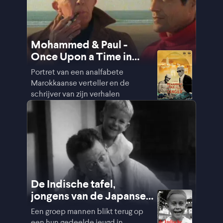
Mohammed & Paul -
Once Upon a Time in
Tangier
Portret van een analfabete
Marokkaanse verteller en de
schrijver van zijn verhalen
De Indische tafel,
jongens van de Japanse
kampen
Een groep mannen blikt terug op
een hun gedeelde jeugd in