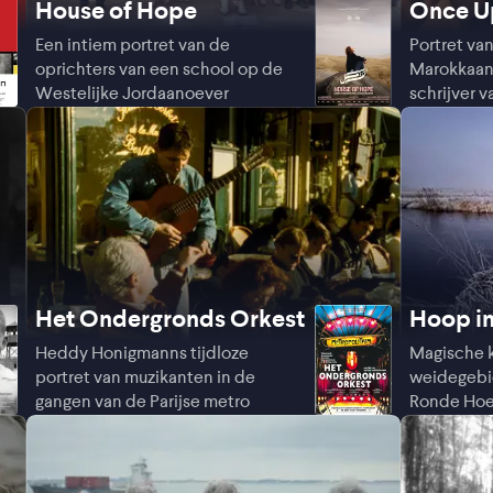
House of Hope
Once Up
Tangier
Een intiem portret van de
Portret va
oprichters van een school op de
Marokkaans
Westelijke Jordaanoever
schrijver v
Het Ondergronds Orkest
Hoop i
Heddy Honigmanns tijdloze
Magische k
portret van muzikanten in de
weidegebi
gangen van de Parijse metro
Ronde Ho