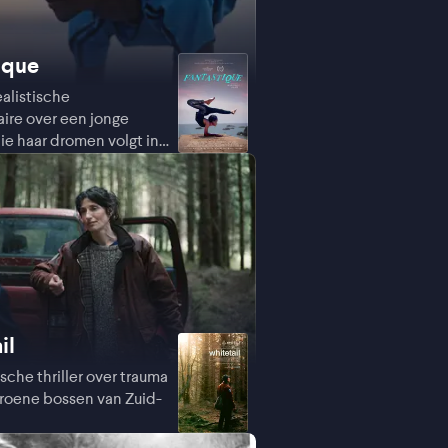
ique
alistische
re over een jonge
ie haar dromen volgt in
il
sche thriller over trauma
roene bossen van Zuid-