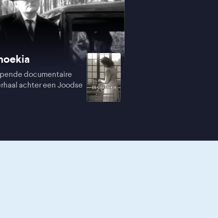
noekia
ijpende documentaire
erhaal achter een Joodse