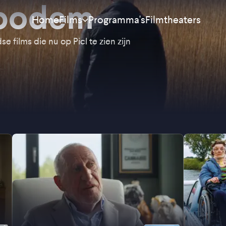
 bodem
Home
Programma's
Filmtheaters
Films
e films die nu op Picl te zien zijn
Meest bekeken
Nieuw
Aanraders
Binnenkort
Alle films