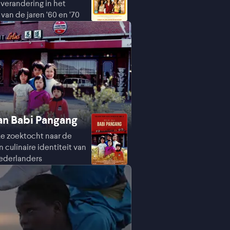
 verandering in het
van de jaren ‘60 en ‘70
n Babi Pangang
ke zoektocht naar de
n culinaire identiteit van
ederlanders