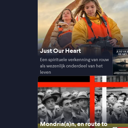
Just Our Heart
Een spirituele verkenning van rouw
als wezenlijk onderdeel van het
leven
Mondria(a)n, en route to