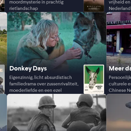
moordmysterie in prachtig
vrijheid en
rietlandschap
Nederland 
Donkey Days
Meer da
Eigenzinnig, licht absurdistisch
Persoonlij
familiedrama over zussenrivaliteit,
culturele e
moederliefde en een ezel
Chinese N