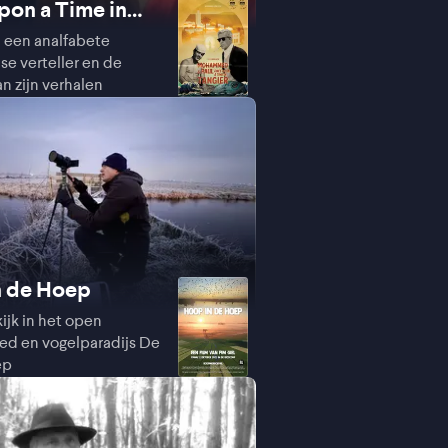
on a Time in
n een analfabete
e verteller en de
an zijn verhalen
n de Hoep
ijk in het open
ed en vogelparadijs De
ep