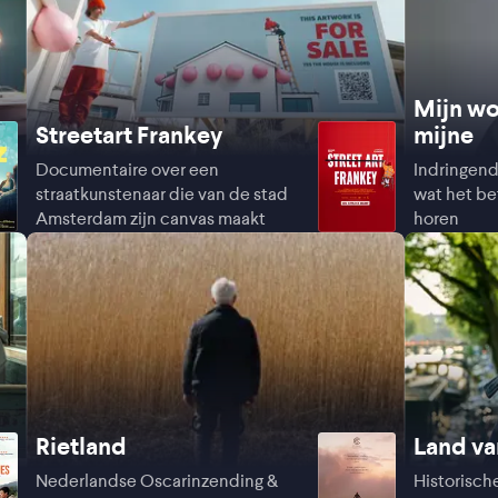
Mijn wo
Streetart Frankey
mijne
Documentaire over een
Indringen
straatkunstenaar die van de stad
wat het b
Amsterdam zijn canvas maakt
horen
Rietland
Land va
Nederlandse Oscarinzending &
Historisch