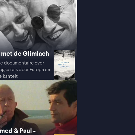
 met de Glimlach
ke documentaire over
ogse reis door Europa en
e kantelt
ed & Paul -