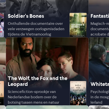
Soldier's Bones
Fantast
Onthullende documentaire over
Magisch-re
vele verzwegen oorlogsmisdaden
documentai
tijdens de Vietnamoorlog
acrobate d
Guinee
The Wolf, the Fox and the
Leopard
Whiteta
Sciencefiction-sprookje van
Psychologi
Nederlandse bodem over de
in de mosg
botsing tussen mens en natuur
Ierland