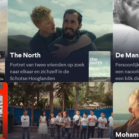
The North
De Man
Portret van twee vrienden op zoek
Persoonlij
naar elkaar en zichzelf in de
een naoorl
Schotse Hooglanden
een blik di
Mohamm