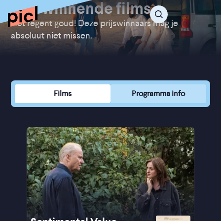
Prijswinnende films
Het regent goud! Deze prijswinnaars mag je
absoluut niet missen.
Films
Programma info