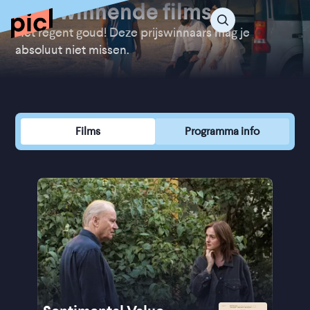
Prijswinnende films
Het regent goud! Deze prijswinnaars mag je
absoluut niet missen.
Films
Programma info