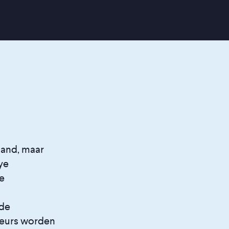
land, maar
ye
de
 de
seurs worden