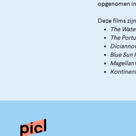
opgenomen in h
Deze films zijn
The Wat
The Port
Dicianno
Blue Sun 
Magellan
Kontinent