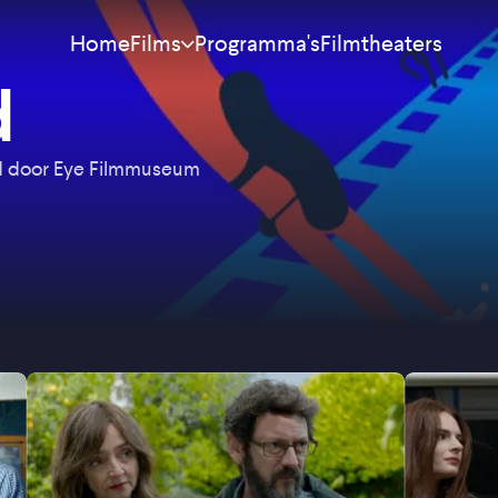
Home
Programma's
Filmtheaters
Films
d
Meest bekeken
Nieuw
ld door Eye Filmmuseum
Aanraders
Binnenkort
Alle films