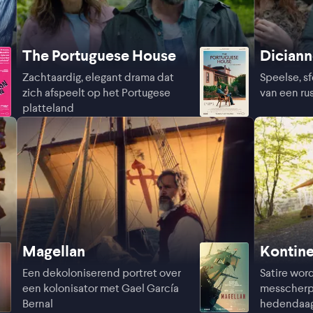
The Portuguese House
Dician
Zachtaardig, elegant drama dat
Speelse, s
zich afspeelt op het Portugese
van een ru
platteland
Magellan
Kontine
Een dekoloniserend portret over
Satire wor
een kolonisator met Gael García
messcherp
Bernal
hedendaa