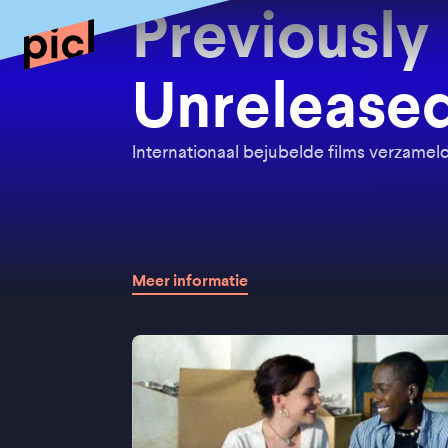
Previously
Unrelease
Internationaal bejubelde films verzame
Meer informatie