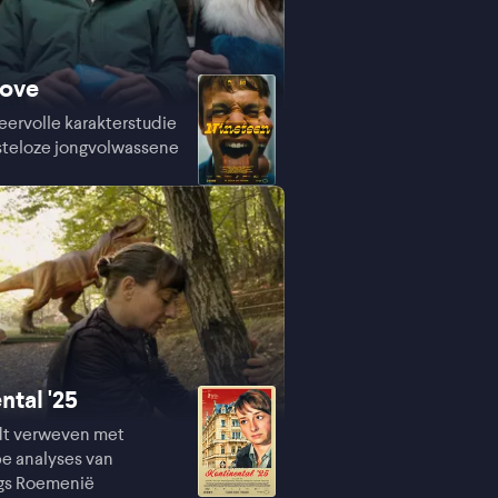
nove
feervolle karakterstudie
steloze jongvolwassene
ntal '25
dt verweven met
e analyses van
gs Roemenië