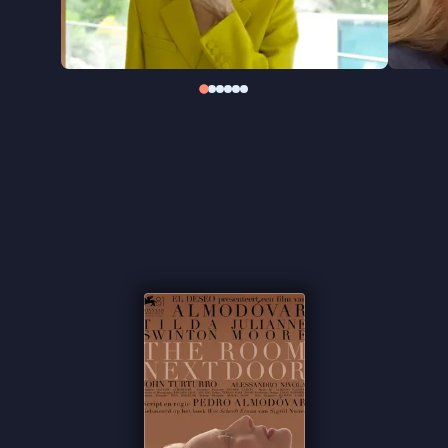
leverde het hem de Gouden Leeuw op, een prijs
die hij zeker mede te danken heeft aan het
uitstekende acteerwerk van Tilda Swinton en
Julianne Moore.
Meer Almodóvar? Zijn eerdere
Madres Paralelas
met Penélope Cruz kijk je nu op Picl als
Regie
Voorafje
.
“Almodóvar neemt het onderwerp serieus, maar
laat veel ruimte voor humor.” ★★★★ de Volkskrant
“Typische Almodóvar met z’n primaire kleuren,
stijlvolle outfits en ingetogen muziek van vaste
componist Alberto Iglesias.” ★★★★ NRC
“Overtuigt in simpele schoonheid” ★★★ VPRO
Cinema
“Masterclass ingetogen acteren van Swinton en
Moore” –
de Filmkrant