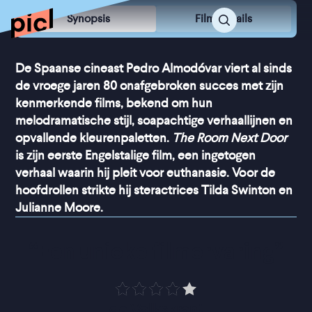
Synopsis
Film Details
De Spaanse cineast Pedro Almodóvar viert al sinds
de vroege jaren 80 onafgebroken succes met zijn
kenmerkende films, bekend om hun
melodramatische stijl, soapachtige verhaallijnen en
opvallende kleurenpaletten.
The Room Next Door
is zijn eerste Engelstalige film, een ingetogen
verhaal waarin hij pleit voor euthanasie. Voor de
hoofdrollen strikte hij steractrices Tilda Swinton en
Julianne Moore.
“
Een unieke filmervaring
”
de Volkskrant