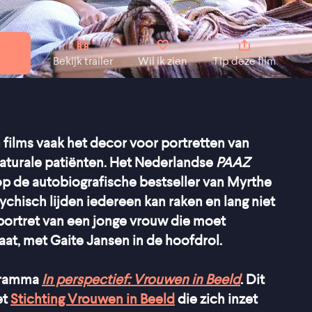
Bekijk trailer
Wil ik zien
Tip deze film
 films vaak het decor voor portretten van
katurale patiënten. Het Nederlandse
PAAZ
op de autobiografische bestseller van Myrthe
sychisch lijden iedereen kan raken en lang niet
h portret van een jonge vrouw die moet
aat, met Gaite Jansen in de hoofdrol.
ogramma
In perspectief: Vrouwen in Beeld
. Dit
et
Stichting Vrouwen in Beeld
die zich inzet