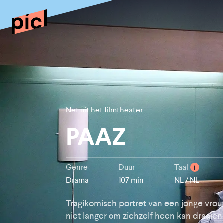
Net uit het filmtheater
PAAZ
Genre
Duur
Taal
i
Drama
107 min
NL / NL
Tragikomisch portret van een jonge vro
niet langer om zichzelf heen kan draaien