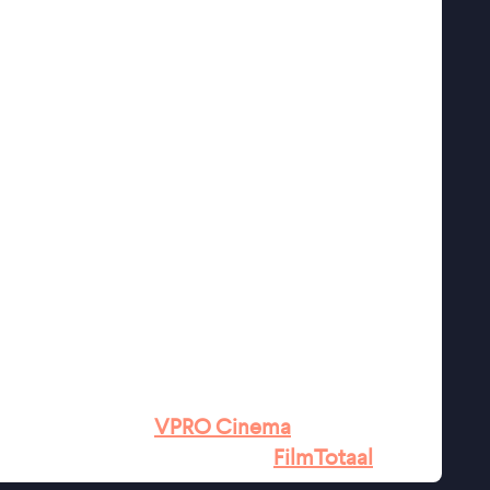
ijgsman, Ariane Schluter & Georgina Verbaan
an Veen, Trudy Buren
n, Myrthe van der Meer, Lineke van den
ende humor'' ★★★
VPRO Cinema
 elke Nederlandse film'' ★★★
FilmTotaal