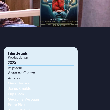
Film details
Productiejaar
2025
Regisseur
Anne de Clercq
Acteurs
Gaite Jansen
Jonas Smulders
Gijs Blom
Georgina Verbaan
Peter Blok