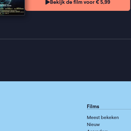
Bekijk de film voor € 5,99
Films
Meest bekeken
Nieuw