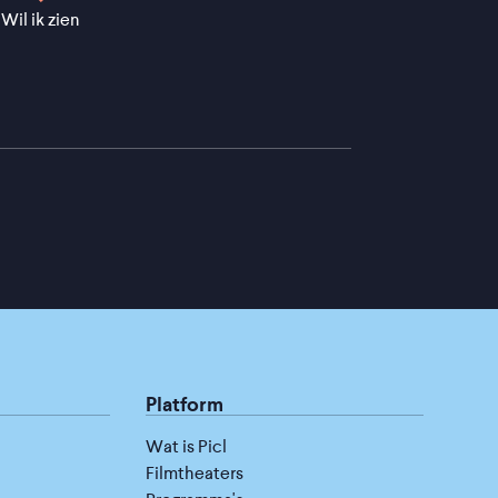
Wil ik zien
Platform
Wat is Picl
Filmtheaters