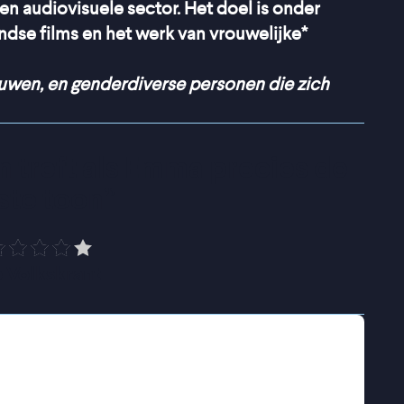
 en audiovisuele sector. Het doel is onder
dse films en het werk van vrouwelijke*
ouwen, en genderdiverse personen die zich
 treft als Emma precies de 
iste toon
”
 Volkskrant
iatrische Afdeling van een Algemeen
vindt ze. Een beetje overspannenheid hoort
eren over de dood, dat doet iedereen toch
ger en langer, en het wordt steeds moeilijker