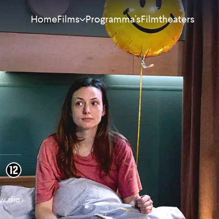
Home
Programma's
Filmtheaters
Films
Meest bekeken
Nieuw
Aanraders
Binnenkort
Alle films
uw die