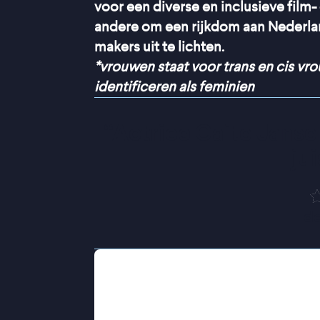
voor een diverse en inclusieve film-
andere om een rijkdom aan Nederlan
makers uit te lichten.
*vrouwen staat voor trans en cis vr
identificeren als feminien
“
Actrice Gaite Jansen
ju
de
Emma belandt op de PAAZ: de Psych
Ziekenhuis. Een groot misverstand, 
toch gewoon bij het leven? En mijm
weleens? Maar haar opname duurt lan