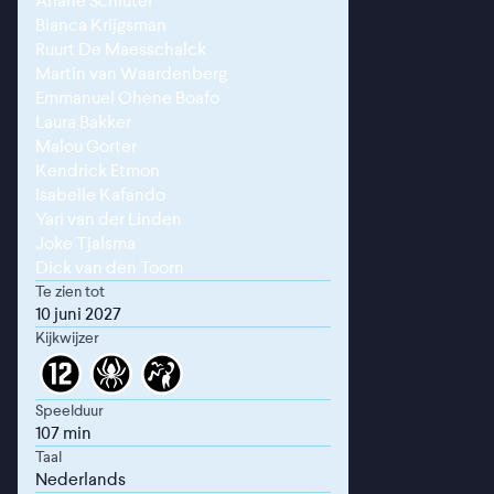
Ariane Schluter
Bianca Krijgsman
Ruurt De Maesschalck
Martin van Waardenberg
Emmanuel Ohene Boafo
Laura Bakker
Malou Gorter
Kendrick Etmon
Isabelle Kafando
Yari van der Linden
Joke Tjalsma
Dick van den Toorn
Te zien tot
10 juni 2027
Kijkwijzer
Speelduur
107 min
Taal
Nederlands