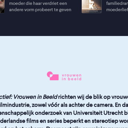
moeder die haar verdriet een
familiedram
andere vorm probeert te geven
moederlief
ctief: Vrouwen in Beeld
richten wij de blik op vrouw
lmindustrie, zowel vóór als achter de camera. En da
enschappelijk onderzoek van Universiteit Utrecht bl
derlandse films en series beperkt en stereotiep w