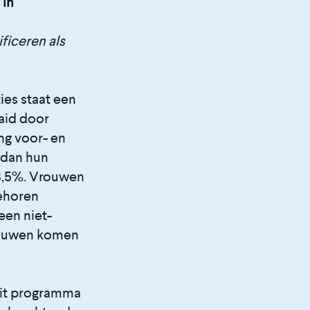
 in
ficeren als
ies staat een
aid door
ng voor- en
 dan hun
18,5%. Vrouwen
behoren
een niet-
rouwen komen
it programma