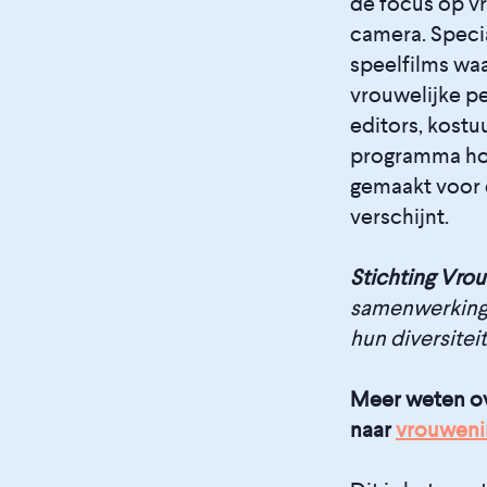
de focus op vr
camera. Specia
speelfilms wa
vrouwelijke pe
editors, kostu
programma hoe 
gemaakt voor e
verschijnt.
Stichting Vro
samenwerkingen
hun diversitei
Meer weten ov
naar
vrouweni