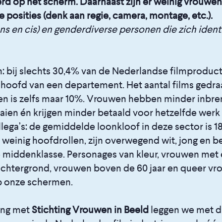
d op het scherm. Daarnaast zijn er weinig vrouwen
 posities (denk aan regie, camera, montage, etc.).
ns en cis) en genderdiverse personen die zich identi
n: bij slechts 30,4% van de Nederlandse filmproduct
 hoofd van een departement. Het aantal films gedra
 is zelfs maar 10%. Vrouwen hebben minder inbre
aaien én krijgen minder betaald voor hetzelfde werk
lega’s: de gemiddelde loonkloof in deze sector is 
ef weinig hoofdrollen, zijn overwegend wit, jong en 
e middenklasse. Personages van kleur, vrouwen met 
chtergrond, vrouwen boven de 60 jaar en queer v
p onze schermen.
ing met
Stichting Vrouwen in Beeld
leggen we met d