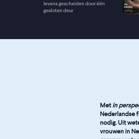
levens gescheiden door één
gesloten deur
Met
In perspe
Nederlandse fi
nodig. Uit wet
vrouwen in Ne