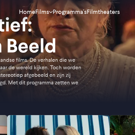
Home
Programma's
Filmtheaters
Films
ief:
Meest bekeken
 Beeld
Nieuw
landse films. De verhalen die we
Aanraders
aar de wereld kijken. Toch worden
ereotiep afgebeeld en zijn zij
Binnenkort
gd. Met dit programma zetten we
Alle films