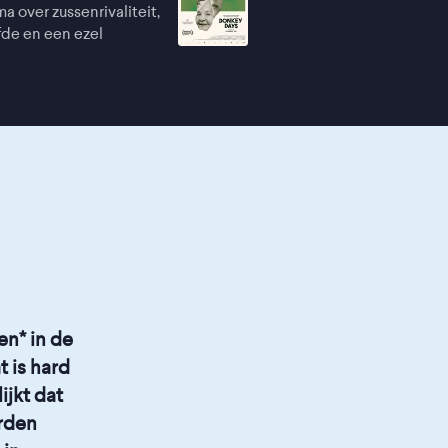
a over zussenrivaliteit,
de en een ezel
en* in de
t is hard
ijkt dat
orden