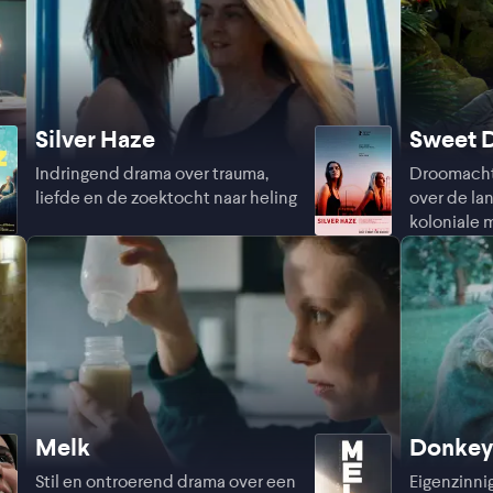
Silver Haze
Sweet 
Indringend drama over trauma,
Droomachti
liefde en de zoektocht naar heling
over de la
koloniale 
Melk
Donkey
Stil en ontroerend drama over een
Eigenzinnig