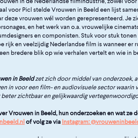
ouwen in de Nederlandse filmindustrie, zowel vóór 
al voor Picl stelde Vrouwen in Beeld een lijst sam
ar deze vrouwen wél worden gerepresenteerd. Je zi
rsonages, en het werk van o.a. vrouwelijke cinemat
umdesigners en componisten. Stuk voor stuk tonen d
rijk en veelzijdig Nederlandse film is wanneer er 
en bredere blik op wie verhalen vertelt en wie in b
uwen in Beeld
zet zich door middel van onderzoek, ac
 in voor een film- en audiovisuele sector waarin v
t beter zichtbaar en gelijkwaardig vertegenwoordigd 
er Vrouwen in Beeld, hun onderzoeken en wat ze 
nbeeld.nl
of volg ze via
Instagram: @vrouweninbeel