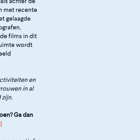
als achter de
en met recente
et gelaagde
ografen,
e films in dit
ruimte wordt
eeld
tiviteiten en
rouwen in al
zijn.
doen? Ga dan
d