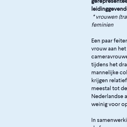
gerepresenteer
leidinggevende
* vrouwen (tra
feminien
Een paar feite
vrouw aan het
cameravrouwen
tijdens het dr
mannelijke col
krijgen relati
meestal tot d
Nederlandse a
weinig voor o
In samenwerk