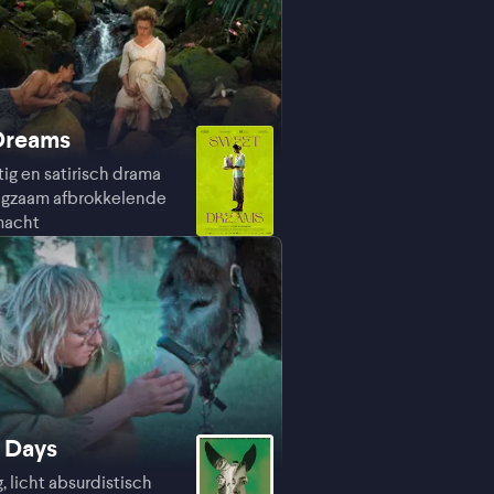
Dreams
g en satirisch drama
ngzaam afbrokkelende
macht
 Days
, licht absurdistisch