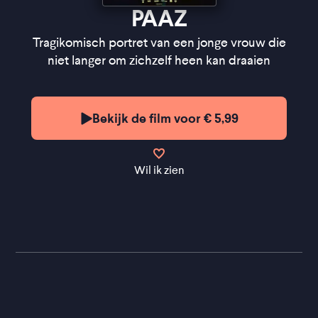
Production Design
- Rosa van Gils
PAAZ
Regie
- Anne de Clercq
Scenario
- Anne de Clercq, Eva Aben, Myrthe van
Tragikomisch portret van een jonge vrouw die
der Meer, Lineke van den Boezem
niet langer om zichzelf heen kan draaien
''Tragikomisch en zit vol relativerende humor''
Bekijk de film voor € 5,99
★★★
VPRO Cinema
''Gaite Jansen is een aanwinst voor elke
Nederlandse film'' ★★★
FilmTotaal
Wil ik zien