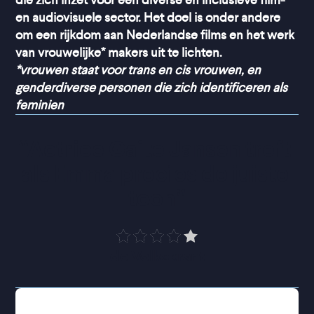
die zich inzet voor een diverse en inclusieve film-
en audiovisuele sector. Het doel is onder andere
om een rijkdom aan Nederlandse films en het werk
van vrouwelijke* makers uit te lichten.
*vrouwen staat voor trans en cis vrouwen, en
genderdiverse personen die zich identificeren als
feminien
“
Actrice Gaite Jansen treft 
als Emma precies de juiste 
toon
”
de Volkskrant
Emma belandt op de PAAZ: de Psychiatrische