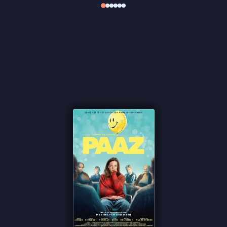
onzichtbare lijn tussen overeind blijven en
instorten. Gaite Jansen draagt de film met een
ontwapenende kwetsbaarheid die mentale
problemen ontdoet van stigma’s en clichés.
We lichten deze zomer films uit die voor- en achter
de schermen barsten van getalenteerde
vrouwelijke professionals om zo deze vrouwen en
hun werk zichtbaarder te maken:
Art Director
- Hanna van der Haar
Cast
- o.a. Gaite Jansen, Bianca Krijgsman, Ariane
Schluter & Georgina Verbaan
Casting
- o.a. Susanne Groen
Costume Design
- Suzanne Eldering
Haar & Make-up Design
- Marieke van Veen, Trudy
Buren
Producent
- Hanneke Niens