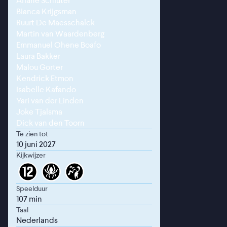
Ariane Schluter
Bianca Krijgsman
Ruurt De Maesschalck
Martin van Waardenberg
Emmanuel Ohene Boafo
Laura Bakker
Malou Gorter
Kendrick Etmon
Isabelle Kafando
Yari van der Linden
Joke Tjalsma
Dick van den Toorn
Te zien tot
10 juni 2027
Kijkwijzer
Speelduur
107 min
Taal
Nederlands