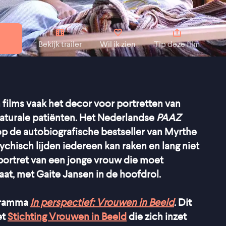
Bekijk trailer
Wil ik zien
Tip deze film
 films vaak het decor voor portretten van
katurale patiënten. Het Nederlandse
PAAZ
op de autobiografische bestseller van Myrthe
sychisch lijden iedereen kan raken en lang niet
h portret van een jonge vrouw die moet
aat, met Gaite Jansen in de hoofdrol.
ogramma
In perspectief: Vrouwen in Beeld
. Dit
et
Stichting Vrouwen in Beeld
die zich inzet