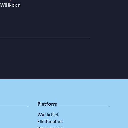
Wil ik zien
Platform
Wat is Picl
Filmtheaters