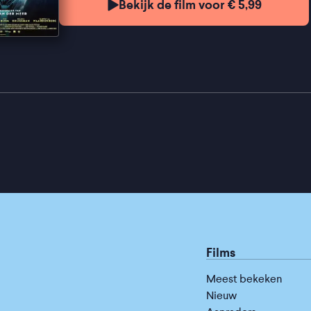
Bekijk de film voor € 5,99
Films
Meest bekeken
Nieuw