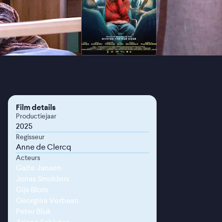
Film details
Productiejaar
2025
Regisseur
Anne de Clercq
Acteurs
Gaite Jansen
Jonas Smulders
Gijs Blom
Georgina Verbaan
Peter Blok