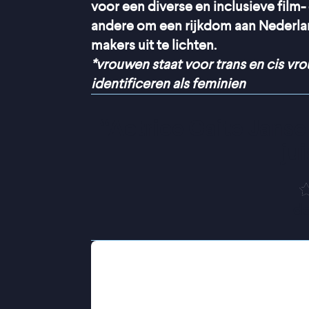
voor een diverse en inclusieve film-
andere om een rijkdom aan Nederlan
makers uit te lichten.
*vrouwen staat voor trans en cis vr
identificeren als feminien
“
Actrice Gaite Jansen
ju
de
Emma belandt op de PAAZ: de Psych
Ziekenhuis. Een groot misverstand, 
toch gewoon bij het leven? En mijm
weleens? Maar haar opname duurt lan