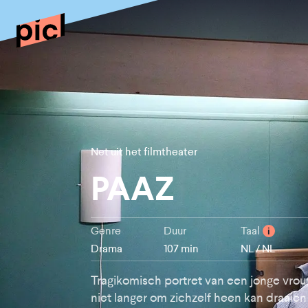
Net uit het filmtheater
PAAZ
Genre
Duur
Taal
i
Drama
107 min
NL / NL
Tragikomisch portret van een jonge vro
niet langer om zichzelf heen kan draaien