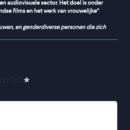
 en audiovisuele sector. Het doel is onder
dse films en het werk van vrouwelijke*
ouwen, en genderdiverse personen die zich
 treft als Emma precies de 
iste toon
”
 Volkskrant
iatrische Afdeling van een Algemeen
vindt ze. Een beetje overspannenheid hoort
eren over de dood, dat doet iedereen toch
ger en langer, en het wordt steeds moeilijker