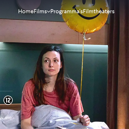
Home
Programma's
Filmtheaters
Films
Meest bekeken
Nieuw
Aanraders
Binnenkort
Alle films
uw die