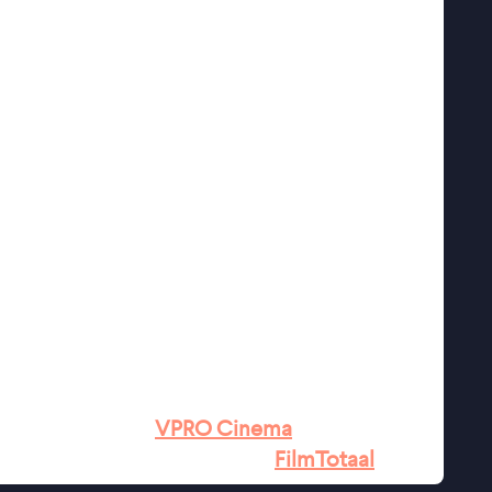
ijgsman, Ariane Schluter & Georgina Verbaan
an Veen, Trudy Buren
n, Myrthe van der Meer, Lineke van den
ende humor'' ★★★
VPRO Cinema
 elke Nederlandse film'' ★★★
FilmTotaal