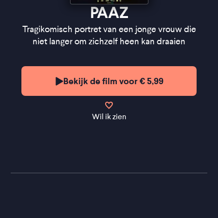
Production Design
- Rosa van Gils
PAAZ
Regie
- Anne de Clercq
Scenario
- Anne de Clercq, Eva Aben, Myrthe van
Tragikomisch portret van een jonge vrouw die
der Meer, Lineke van den Boezem
niet langer om zichzelf heen kan draaien
''Tragikomisch en zit vol relativerende humor''
Bekijk de film voor € 5,99
★★★
VPRO Cinema
''Gaite Jansen is een aanwinst voor elke
Nederlandse film'' ★★★
FilmTotaal
Wil ik zien