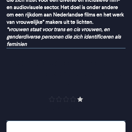
die zich inzet voor een diverse en inclusieve film-
en audiovisuele sector. Het doel is onder andere
om een rijkdom aan Nederlandse films en het werk
van vrouwelijke* makers uit te lichten.
*vrouwen staat voor trans en cis vrouwen, en
genderdiverse personen die zich identificeren als
feminien
“
Actrice Gaite Jansen treft 
als Emma precies de juiste 
toon
”
de Volkskrant
Emma belandt op de PAAZ: de Psychiatrische