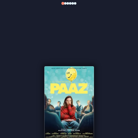
onzichtbare lijn tussen overeind blijven en
instorten. Gaite Jansen draagt de film met een
ontwapenende kwetsbaarheid die mentale
problemen ontdoet van stigma’s en clichés.
We lichten deze zomer films uit die voor- en achter
de schermen barsten van getalenteerde
vrouwelijke professionals om zo deze vrouwen en
hun werk zichtbaarder te maken:
Art Director
- Hanna van der Haar
Cast
- o.a. Gaite Jansen, Bianca Krijgsman, Ariane
Schluter & Georgina Verbaan
Casting
- o.a. Susanne Groen
Costume Design
- Suzanne Eldering
Haar & Make-up Design
- Marieke van Veen, Trudy
Buren
Producent
- Hanneke Niens