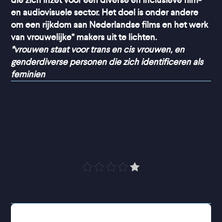
die zich inzet voor een diverse en inclusieve film-
en audiovisuele sector. Het doel is onder andere
om een rijkdom aan Nederlandse films en het werk
van vrouwelijke* makers uit te lichten.
*vrouwen staat voor trans en cis vrouwen, en
genderdiverse personen die zich identificeren als
feminien
“
Actrice Gaite Jansen treft 
als Emma precies de juiste 
toon
”
de Volkskrant
Emma belandt op de PAAZ: de Psychiatrische