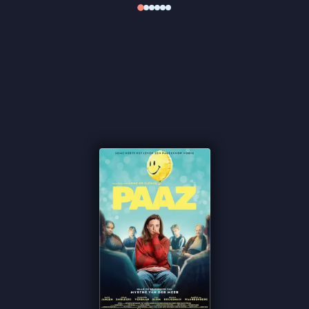
onzichtbare lijn tussen overeind blijven en
instorten. Gaite Jansen draagt de film met een
ontwapenende kwetsbaarheid die mentale
problemen ontdoet van stigma’s en clichés.
We lichten deze zomer films uit die voor- en achter
de schermen barsten van getalenteerde
vrouwelijke professionals om zo deze vrouwen en
hun werk zichtbaarder te maken:
Art Director
- Hanna van der Haar
Cast
- o.a. Gaite Jansen, Bianca Krijgsman, Ariane
Schluter & Georgina Verbaan
Casting
- o.a. Susanne Groen
Costume Design
- Suzanne Eldering
Haar & Make-up Design
- Marieke van Veen, Trudy
Buren
Producent
- Hanneke Niens