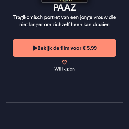
Production Design
- Rosa van Gils
PAAZ
Regie
- Anne de Clercq
Scenario
- Anne de Clercq, Eva Aben, Myrthe van
Tragikomisch portret van een jonge vrouw die
der Meer, Lineke van den Boezem
niet langer om zichzelf heen kan draaien
''Tragikomisch en zit vol relativerende humor''
Bekijk de film voor € 5,99
★★★
VPRO Cinema
''Gaite Jansen is een aanwinst voor elke
Nederlandse film'' ★★★
FilmTotaal
Wil ik zien