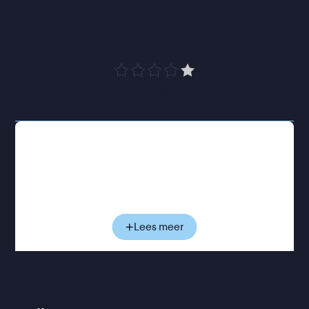
“
Emma Thompson verdient 
een Oscarnominatie
”
de Volkskrant
De gepensioneerde lerares Nancy heeft haar hele
leven braaf binnen de lijntjes geleefd. Nu besluit
ze, na het overlijden van haar man, voor het eerst
haar eigen plezier centraal te stellen. Ze huurt de
jonge sekswerker Leo Grande, een zelfverzekerde
charmeur die haar zowel op haar gemak stelt als
Lees meer
uitdaagt. Hun ontmoetingen groeien al snel uit tot
meer dan een zakelijke afspraak: twee mensen die
elkaar, in al hun kwetsbaarheid, onverwacht
spiegelen en iets in de ander herkennen wat ze zelf
missen.