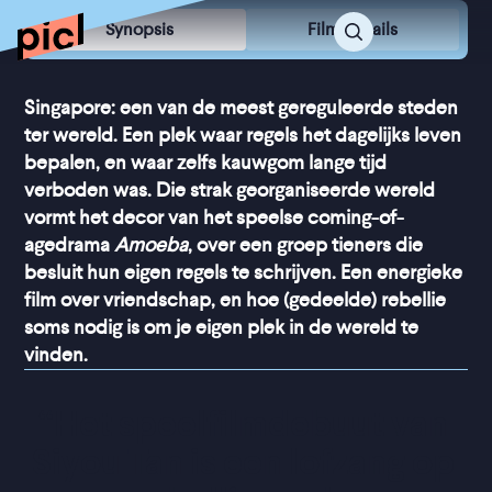
Synopsis
Film Details
Singapore: een van de meest gereguleerde steden
ter wereld. Een plek waar regels het dagelijks leven
bepalen, en waar zelfs kauwgom lange tijd
verboden was. Die strak georganiseerde wereld
vormt het decor van het speelse coming-of-
agedrama
Amoeba
, over een groep tieners die
besluit hun eigen regels te schrijven. Een energieke
film over vriendschap, en hoe (gedeelde) rebellie
soms nodig is om je eigen plek in de wereld te
vinden.
“
Het speelfilmdebuut van 
Siyou Tan is een lofzang op 