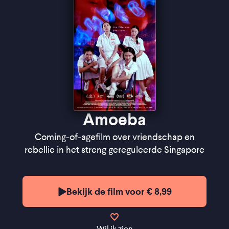
Letterboxd
Amoeba
Coming-of-agefilm over vriendschap en
rebellie in het streng gereguleerde Singapore
Bekijk de film voor € 8,99
Wil ik zien