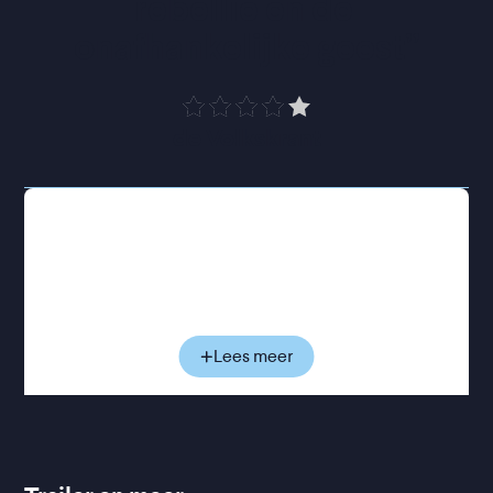
rebellie en de 
onafhankelijke geest
”
de Volkskrant
Choo is zestien en een school drop-out. Daarom
sturen haar ouders haar naar een autoritaire
eliteschool in Singapore. Ook daar blijft ze zich
verzetten tegen de strenge docenten, iets wat al
snel opvalt bij drie andere buitenbeentjes: Sofia,
Gina en Vanessa. Zij voelen dezelfde drang om
Lees meer
tegen de regels aan te schoppen, en al snel zijn de
vier onafscheidelijk. Wanneer Sofia’s chauffeur,
Oom Phoon, vertelt over de beruchte triadebendes
uit het koloniale Singapore, ontstaat een ambitieus
plan: waarom beginnen ze niet hun eigen bende?