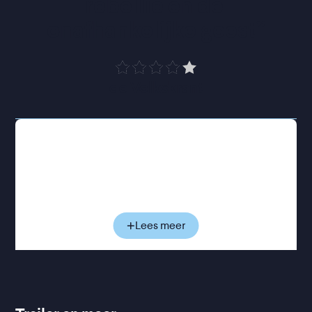
rebellie en de 
onafhankelijke geest
”
de Volkskrant
Choo is zestien en een school drop-out. Daarom
sturen haar ouders haar naar een autoritaire
eliteschool in Singapore. Ook daar blijft ze zich
verzetten tegen de strenge docenten, iets wat al
snel opvalt bij drie andere buitenbeentjes: Sofia,
Gina en Vanessa. Zij voelen dezelfde drang om
Lees meer
tegen de regels aan te schoppen, en al snel zijn de
vier onafscheidelijk. Wanneer Sofia’s chauffeur,
Oom Phoon, vertelt over de beruchte triadebendes
uit het koloniale Singapore, ontstaat een ambitieus
plan: waarom beginnen ze niet hun eigen bende?