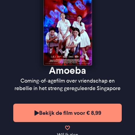
Letterboxd
Amoeba
Coming-of-agefilm over vriendschap en
rebellie in het streng gereguleerde Singapore
Bekijk de film voor € 8,99
Wil ik zien