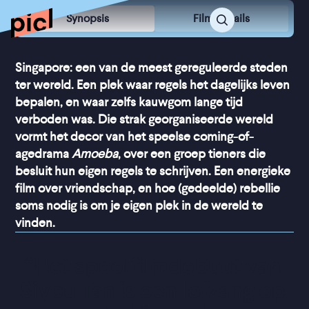
Synopsis
Film Details
Singapore: een van de meest gereguleerde steden
ter wereld. Een plek waar regels het dagelijks leven
bepalen, en waar zelfs kauwgom lange tijd
verboden was. Die strak georganiseerde wereld
vormt het decor van het speelse coming-of-
agedrama
Amoeba
, over een groep tieners die
besluit hun eigen regels te schrijven. Een energieke
film over vriendschap, en hoe (gedeelde) rebellie
soms nodig is om je eigen plek in de wereld te
vinden.
“
Het speelfilmdebuut van 
Siyou Tan is een lofzang op 