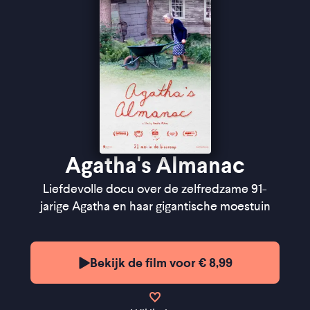
''De documentaire voelt liefdevol en intiem zonder
sentimenteel te worden'' ★★★★
Cinemagazine
''Een miniatuur en een monument ineen'' -
de
Filmkrant
Agatha's Almanac
Liefdevolle docu over de zelfredzame 91-
jarige Agatha en haar gigantische moestuin
Bekijk de film voor € 8,99