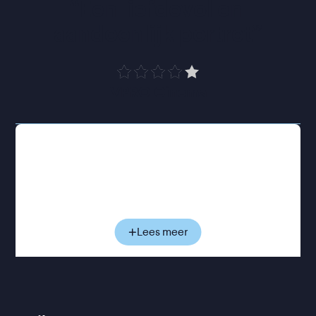
“
Een liefdevol en 
aandoenlijk portret
”
VPRO Cinema
Geleidelijk neemt Amalie ons mee in Agatha's bijna
meditatieve ritme van zaaien, oogsten, inmaken en
eten. En repareren, met ducttape - heel veel
ducttape. Tussen al het groen vertelt Agatha met
ontwapenende nuchterheid over haar leven. Over
de quilts die ze maakt, haar vindingrijkheid en de
Lees meer
keuzes die haar gevormd hebben. Over hoe
sommige zaden al generaties meegaan en een
tastbare verbinding vormen met de voorouders die
dit land voor haar bewerkten. Ook gevoeligere
onderwerpen komen voorbij. Maar al is het leven