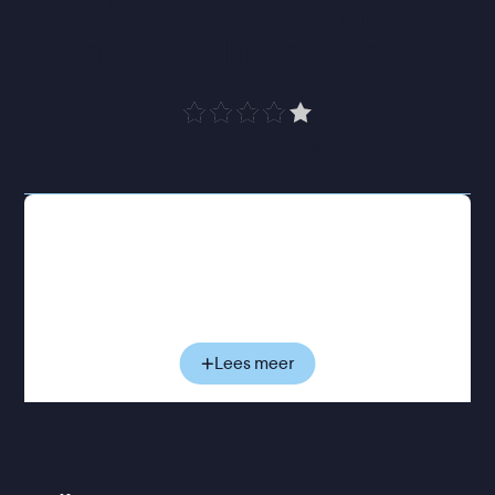
“
Een liefdevol en 
aandoenlijk portret
”
VPRO Cinema
Geleidelijk neemt Amalie ons mee in Agatha's bijna
meditatieve ritme van zaaien, oogsten, inmaken en
eten. En repareren, met ducttape - heel veel
ducttape. Tussen al het groen vertelt Agatha met
ontwapenende nuchterheid over haar leven. Over
de quilts die ze maakt, haar vindingrijkheid en de
Lees meer
keuzes die haar gevormd hebben. Over hoe
sommige zaden al generaties meegaan en een
tastbare verbinding vormen met de voorouders die
dit land voor haar bewerkten. Ook gevoeligere
onderwerpen komen voorbij. Maar al is het leven