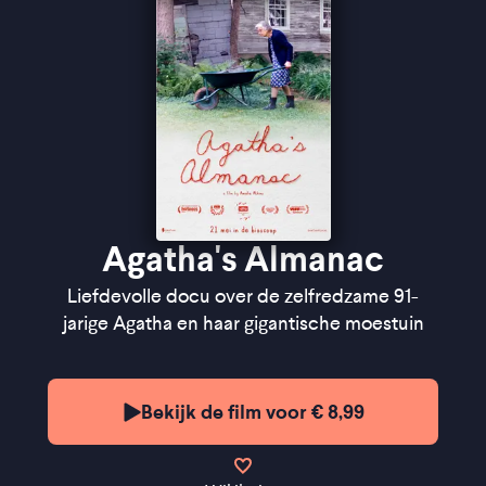
''De documentaire voelt liefdevol en intiem zonder
sentimenteel te worden'' ★★★★
Cinemagazine
''Een miniatuur en een monument ineen'' -
de
Filmkrant
Agatha's Almanac
Liefdevolle docu over de zelfredzame 91-
jarige Agatha en haar gigantische moestuin
Bekijk de film voor € 8,99