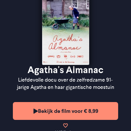
''De documentaire voelt liefdevol en intiem zonder
sentimenteel te worden'' ★★★★
Cinemagazine
''Een miniatuur en een monument ineen'' -
de
Filmkrant
Agatha's Almanac
Liefdevolle docu over de zelfredzame 91-
jarige Agatha en haar gigantische moestuin
Bekijk de film voor € 8,99