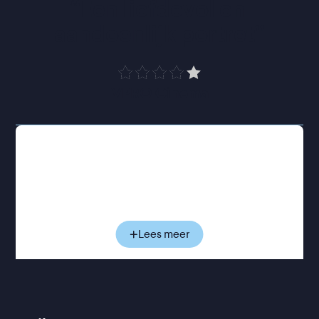
“
Een liefdevol en 
aandoenlijk portret
”
VPRO Cinema
Geleidelijk neemt Amalie ons mee in Agatha's bijna
meditatieve ritme van zaaien, oogsten, inmaken en
eten. En repareren, met ducttape - heel veel
ducttape. Tussen al het groen vertelt Agatha met
ontwapenende nuchterheid over haar leven. Over
de quilts die ze maakt, haar vindingrijkheid en de
Lees meer
keuzes die haar gevormd hebben. Over hoe
sommige zaden al generaties meegaan en een
tastbare verbinding vormen met de voorouders die
dit land voor haar bewerkten. Ook gevoeligere
onderwerpen komen voorbij. Maar al is het leven