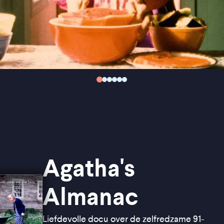
Agatha's
Almanac
Liefdevolle docu over de zelfredzame 91-