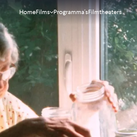
Home
Programma's
Filmtheaters
Films
Meest bekeken
Nieuw
Aanraders
Binnenkort
Alle films