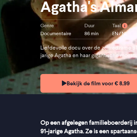
Agatha's Alma
Genre
Duur
Taal
i
Documentaire
86 min
EN / NL
Liefdevolle docu over de zelfredzame 91
jarige Agatha en haar gigantische moest
Bekijk de film voor € 8,99
Op een afgelegen familieboerderij 
91-jarige Agatha. Ze is een spartaan