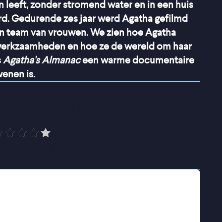
 leeft, zonder stromend water en in een huis
derd. Gedurende zes jaar werd Agatha gefilmd
ein team van vrouwen. We zien hoe Agatha
 werkzaamheden en hoe ze de wereld om haar
s
Agatha's Almanac
een warme documentaire
wenen is.
en aandoenlijk portret
”
PRO Cinema
 Agatha's bijna meditatieve ritme van zaaien,
ren, met ducttape - heel veel ducttape.
 met ontwapenende nuchterheid over haar
aar vindingrijkheid en de keuzes die haar