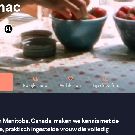
nac
-
uin
Bekijk trailer
Wil ik zien
Tip deze film
in Manitoba, Canada, maken we kennis met de
se, praktisch ingestelde vrouw die volledig