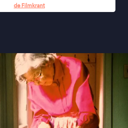
en'' -
de Filmkrant