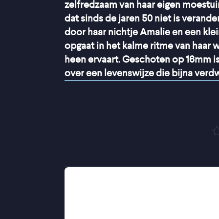
zelfredzaam van haar eigen moestuin
dat sinds de jaren 50 niet is veran
door haar nichtje Amalie en een kl
opgaat in het kalme ritme van haar
heen ervaart. Geschoten op 16mm i
over een levenswijze die bijna verd
“
Een liefdevol 
V
Geleidelijk neemt Amalie ons mee in
oogsten, inmaken en eten. En repare
Tussen al het groen vertelt Agatha
leven. Over de quilts die ze maakt, h