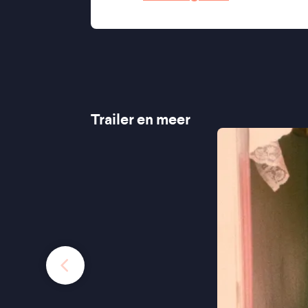
''Een miniatuur en een monument ine
Trailer en meer