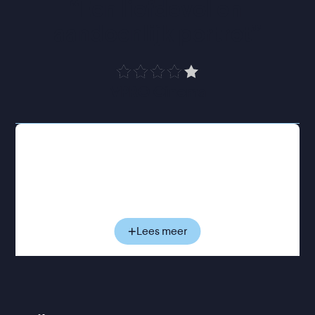
“
Een liefdevol en 
aandoenlijk portret
”
VPRO Cinema
Geleidelijk neemt Amalie ons mee in Agatha's bijna
meditatieve ritme van zaaien, oogsten, inmaken en
eten. En repareren, met ducttape - heel veel
ducttape. Tussen al het groen vertelt Agatha met
ontwapenende nuchterheid over haar leven. Over
de quilts die ze maakt, haar vindingrijkheid en de
Lees meer
keuzes die haar gevormd hebben. Over hoe
sommige zaden al generaties meegaan en een
tastbare verbinding vormen met de voorouders die
dit land voor haar bewerkten. Ook gevoeligere
onderwerpen komen voorbij. Maar al is het leven