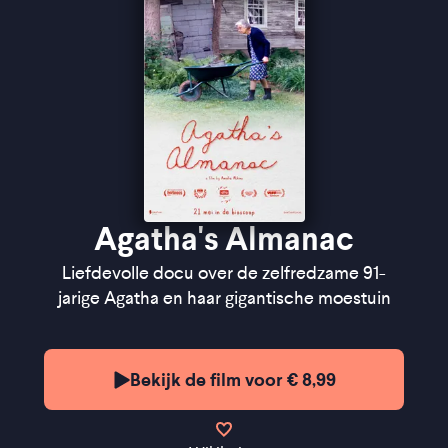
''De documentaire voelt liefdevol en intiem zonder
sentimenteel te worden'' ★★★★
Cinemagazine
''Een miniatuur en een monument ineen'' -
de
Filmkrant
Agatha's Almanac
Liefdevolle docu over de zelfredzame 91-
jarige Agatha en haar gigantische moestuin
Bekijk de film voor € 8,99