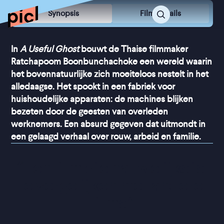
Synopsis
Film Details
In
A Useful Ghost
bouwt de Thaise filmmaker
Ratchapoom Boonbunchachoke een wereld waarin
het bovennatuurlijke zich moeiteloos nestelt in het
alledaagse. Het spookt in een fabriek voor
huishoudelijke apparaten: de machines blijken
bezeten door de geesten van overleden
werknemers. Een absurd gegeven dat uitmondt in
een gelaagd verhaal over rouw, arbeid en familie.
“
Een film die nauwelijks is 
te vergelijken met andere 
films
”