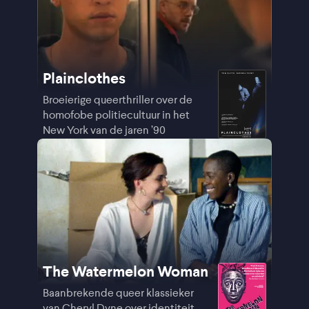
Plainclothes
Broeierige queerthriller over de
homofobe politiecultuur in het
New York van de jaren ’90
The Watermelon Woman
Baanbrekende queer klassieker
van Cheryl Dyne over identiteit,