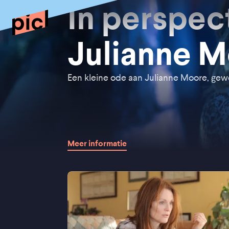
In perspect
Julianne 
Een kleine ode aan Julianne Moore, gew
Meer informatie