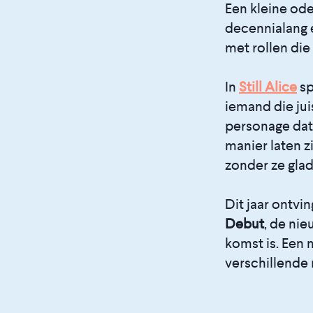
Een kleine od
decennialang 
met rollen die
In
Still Alice
sp
iemand die jui
personage dat 
manier laten z
zonder ze glad 
Dit jaar ontv
Debut
, de ni
komst is. Een 
verschillende r