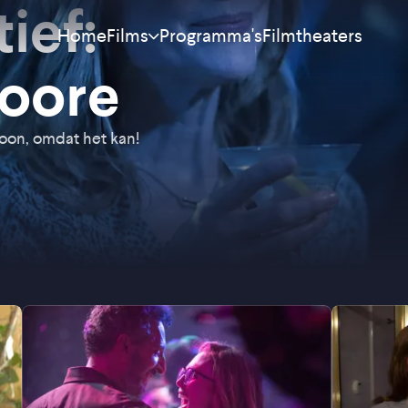
ief:
Home
Programma's
Filmtheaters
Films
Moore
Meest bekeken
Nieuw
oon, omdat het kan!
Aanraders
Binnenkort
Alle films