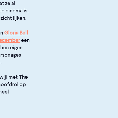
t ze al
e cinema is,
icht lijken.
in
Gloria Bell
ecember
een
p hun eigen
ersonages
.
wijl met
The
hoofdrol op
heel