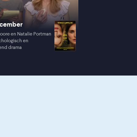
cember
oore en Natalie Portman
chologisch en
tend drama