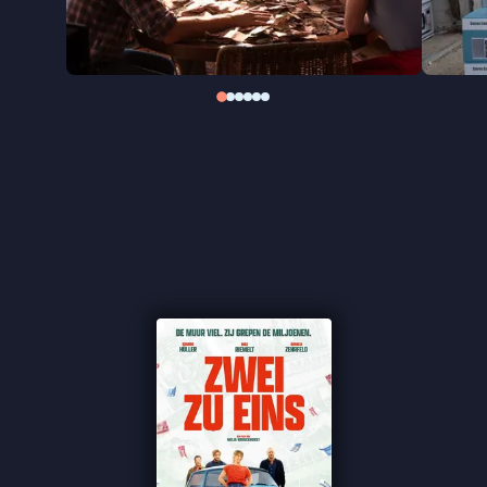
★★★
Trouw
"‘Ostalgische’ feelgood" -
de Filmkrant