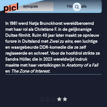
Synopsis
Film Details
In 1981 werd Natja Brunckhorst wereldberoemd
met haar rol als Christiane F. in de gelijknamige
Duitse filmhit. Ruim 40 jaar later maakt ze opnieuw
furore in Duitsland met
Zwei zu eins
, een luchtige
en waargebeurde DDR-komedie die ze zelf
regisseerde en schreef. Voor de hoofdrol strikte ze
Sandra Hüller, die in 2023 wereldwijd indruk
maakte met haar vertolkingen in
Anatomy of a Fall
en
The Zone of Interest
.
“
Opgewekt en eigenzinnig
”
de Volkskrant