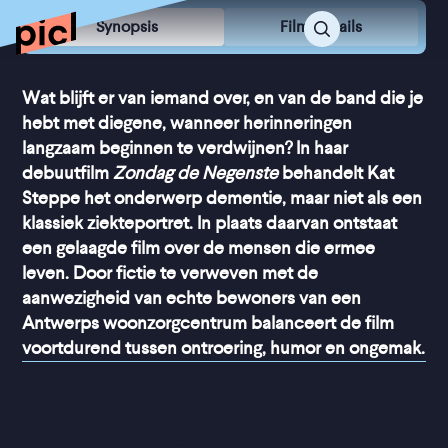
Synopsis
Film Details
Wat blijft er van iemand over, en van de band die je
hebt met diegene, wanneer herinneringen
langzaam beginnen te verdwijnen? In haar
debuutfilm
Zondag de Negenste
behandelt Kat
Steppe het onderwerp dementie, maar niet als een
klassiek ziekteportret. In plaats daarvan ontstaat
een gelaagde film over de mensen die ermee
leven. Door fictie te verweven met de
aanwezigheid van echte bewoners van een
Antwerps woonzorgcentrum balanceert de film
voortdurend tussen ontroering, humor en ongemak.
“
Steppe slaagt er in een 
bijzondere sfeer te vatten, 