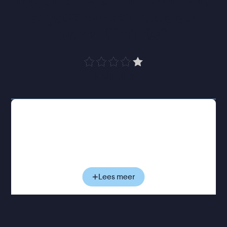
ergens tussen fictie en 
werkelijkheid
”
KUTfilm
Horst heeft Alzheimer en woont daarom in een
Antwerps woonzorgcentrum. Wanneer zijn broer
Franz hem daar opnieuw opzoekt, komen oude
spanningen direct weer naar boven. Franz hoopt
op de erfenis van zijn broer, maar achter dat
bezoek schuilt een lange geschiedenis van rivaliteit
Lees meer
en onverwerkt verdriet. Ook Andrea, de grote
liefde van Horst, duikt opnieuw op, vastbesloten
verloren tijd in te halen. Terwijl Horsts
herinneringen steeds verder beginnen te