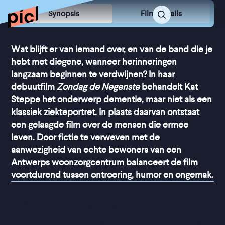
Synopsis
Film Details
Wat blijft er van iemand over, en van de band die je
hebt met diegene, wanneer herinneringen
langzaam beginnen te verdwijnen? In haar
debuutfilm
Zondag de Negenste
behandelt Kat
Steppe het onderwerp dementie, maar niet als een
klassiek ziekteportret. In plaats daarvan ontstaat
een gelaagde film over de mensen die ermee
leven. Door fictie te verweven met de
aanwezigheid van echte bewoners van een
Antwerps woonzorgcentrum balanceert de film
voortdurend tussen ontroering, humor en ongemak.
“
Steppe slaagt er in een 
bijzondere sfeer te vatten, 