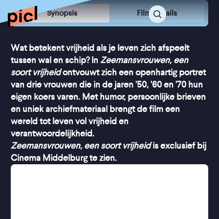
Synopsis
Film Details
Wat betekent vrijheid als je leven zich afspeelt
tussen wal en schip? In
Zeemansvrouwen, een
soort vrijheid
ontvouwt zich een openhartig portret
van drie vrouwen die in de jaren '50, '60 en '70 hun
eigen koers varen. Met humor, persoonlijke brieven
en uniek archiefmateriaal brengt de film een
wereld tot leven vol vrijheid en
verantwoordelijkheid.
Zeemansvrouwen, een soort vrijheid
is exclusief bij
Cinema Middelburg te zien.
De film volgt drie vrouwen inmiddels tussen de 86
en 94 jaar, die terug kijken op een leven tussen land
en zee. Terwijl hun mannen maandenlang weg
waren, stonden zij er alleen voor. Ze voedden hun