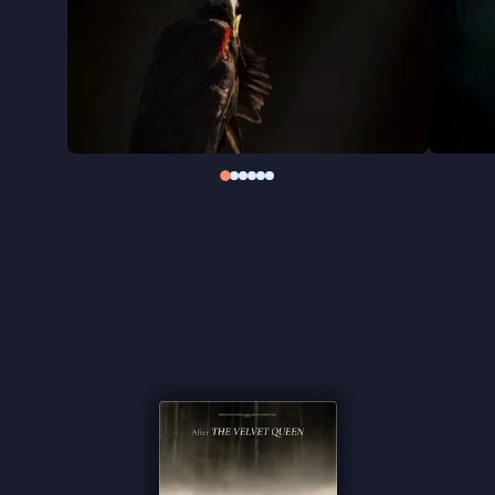
ontvouwt zich ook een portret van drie generaties
die dezelfde aandacht delen. Een film over de
natuur, maar evenzeer over wat van generatie op
generatie wordt doorgegeven.
''Het fraaie resultaat van geduld,
doorzettingsvermogen én diepgewortelde passie''
★★★★½
Cinemagazine
''Fabuleus gefotografeerde opvolger van
The Velvet
Queen
'' ★★★ de Volkskrant
''De film is op z'n mooist als het de verstilling
opzoekt''
de Filmkrant
''Betoverend mooie natuurdocumentaire over de
Vogezen'' - Het Parool