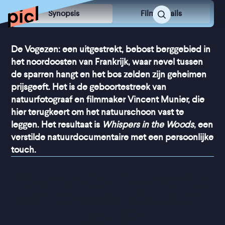
Synopsis
Film Details
De Vogezen: een uitgestrekt, bebost berggebied in
het noordoosten van Frankrijk, waar nevel tussen
de sparren hangt en het bos zelden zijn geheimen
prijsgeeft. Het is de geboortestreek van
natuurfotograaf en filmmaker Vincent Munier, die
hier terugkeert om het natuurschoon vast te
leggen. Het resultaat is
Whispers in the Woods
, een
verstilde natuurdocumentaire met een persoonlijke
touch.
“
Een zintuigelijke ervaring 
van het woud in beeld en 
geluid
”