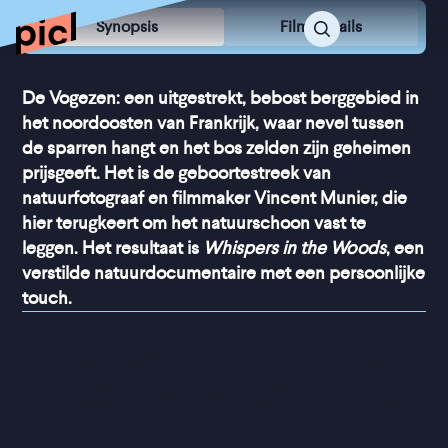
Synopsis
Film Details
De Vogezen: een uitgestrekt, bebost berggebied in
het noordoosten van Frankrijk, waar nevel tussen
de sparren hangt en het bos zelden zijn geheimen
prijsgeeft. Het is de geboortestreek van
natuurfotograaf en filmmaker Vincent Munier, die
hier terugkeert om het natuurschoon vast te
leggen. Het resultaat is
Whispers in the Woods
, een
verstilde natuurdocumentaire met een persoonlijke
touch.
“
Een zintuigelijke ervaring 
van het woud in beeld en 
geluid
”