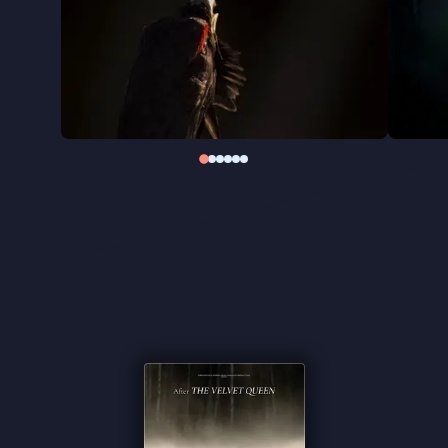
ontvouwt zich ook een portret van drie generaties
die dezelfde aandacht delen. Een film over de
natuur, maar evenzeer over wat van generatie op
generatie wordt doorgegeven.
''Het fraaie resultaat van geduld,
doorzettingsvermogen én diepgewortelde passie''
★★★★½
Cinemagazine
''Fabuleus gefotografeerde opvolger van
The Velvet
Queen
'' ★★★ de Volkskrant
''De film is op z'n mooist als het de verstilling
opzoekt''
de Filmkrant
''Betoverend mooie natuurdocumentaire over de
Vogezen'' - Het Parool