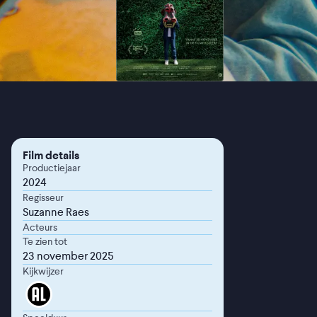
Film details
Productiejaar
2024
Regisseur
Suzanne Raes
Acteurs
Te zien tot
23 november 2025
Kijkwijzer