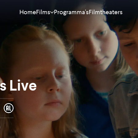
Home
Programma's
Filmtheaters
Films
Meest bekeken
Nieuw
Aanraders
 Live
Binnenkort
Alle films
n