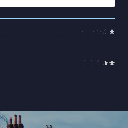
in ’t goeje
.
ert scherp en heeft een mooi
aar ook voor de fantasie
”
ijke documentaire siert
 met een magisch en mythisch