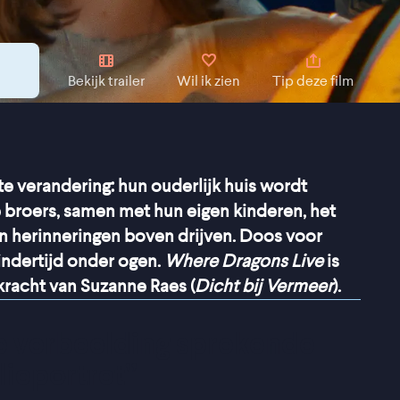
Bekijk trailer
Wil ik zien
Tip deze film
e verandering: hun ouderlijk huis wordt
ie broers, samen met hun eigen kinderen, het
 herinneringen boven drijven. Doos voor
indertijd onder ogen.
Where Dragons Live
is
racht van Suzanne Raes (
Dicht bij Vermeer
).
de verbeelding sprekende 
lieportret
”