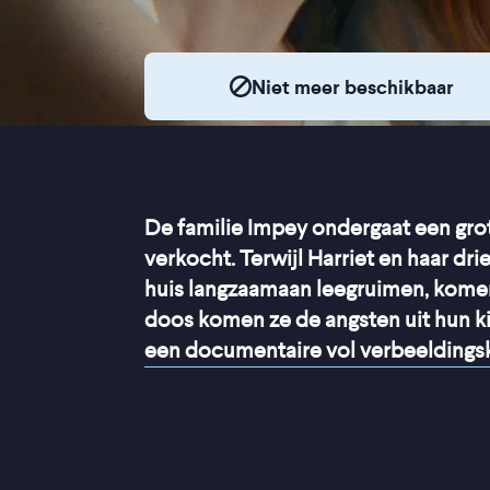
Niet meer beschikbaar
De familie Impey ondergaat een grot
verkocht. Terwijl Harriet en haar dr
huis langzaamaan leegruimen, komen
doos komen ze de angsten uit hun k
een documentaire vol verbeeldingsk
“
Intiem, fraai tot 
fami