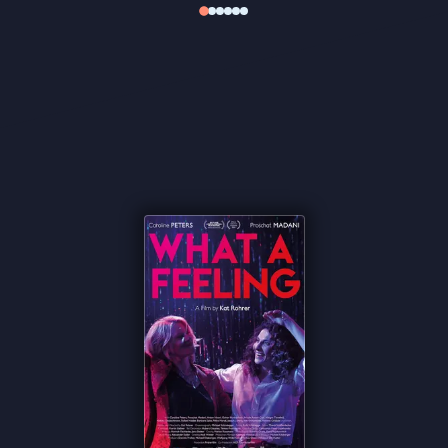
verdringen.
What A Feeling
is een charmante film
over opnieuw beginnen, op een moment waarop
niemand dat nog van je verwacht.