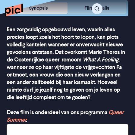
Synopsis
Film Details
Een zorgvuldig opgebouwd leven, waarin alles
precies loopt zoals het hoort te lopen, kan plots
volledig kantelen wanneer er onverwacht nieuwe
gevoelens ontstaan. Dat overkomt Marie Theres in
de Oostenrijkse queer-romcom
What A Feeling
,
wanneer ze op haar vijftigste de vrijgevochten Fa
ontmoet, een vrouw die een nieuw verlangen en
een ander zelfbeeld bij haar losmaakt. Hoeveel
ruimte durf je jezelf nog te geven om je leven op
die leeftijd compleet om te gooien?
Deze film is onderdeel van ons programma
Queer
Summer
.
Het is huisje-boompje-beestje voor Marie Theres: