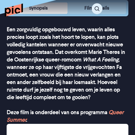
Synopsis
Film Details
Een zorgvuldig opgebouwd leven, waarin alles
precies loopt zoals het hoort te lopen, kan plots
volledig kantelen wanneer er onverwacht nieuwe
gevoelens ontstaan. Dat overkomt Marie Theres in
de Oostenrijkse queer-romcom
What A Feeling
,
wanneer ze op haar vijftigste de vrijgevochten Fa
ontmoet, een vrouw die een nieuw verlangen en
een ander zelfbeeld bij haar losmaakt. Hoeveel
ruimte durf je jezelf nog te geven om je leven op
die leeftijd compleet om te gooien?
Deze film is onderdeel van ons programma
Queer
Summer
.
Het is huisje-boompje-beestje voor Marie Theres: