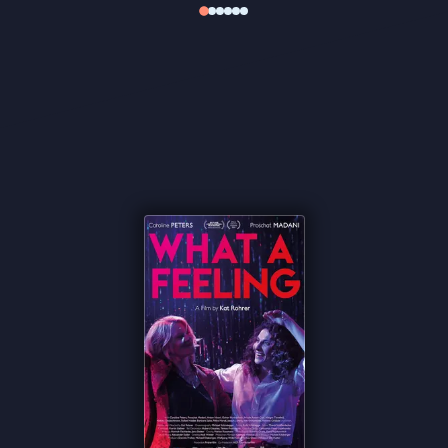
verdringen.
What A Feeling
is een charmante film
over opnieuw beginnen, op een moment waarop
niemand dat nog van je verwacht.