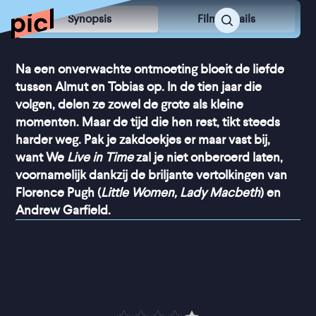
Synopsis
Film Details
Na een onverwachte ontmoeting bloeit de liefde
tussen Almut en Tobias op. In de tien jaar die
volgen, delen ze zowel de grote als kleine
momenten. Maar de tijd die hen rest, tikt steeds
harder weg. Pak je zakdoekjes er maar vast bij,
want We
Live in Time
zal je niet onberoerd laten,
voornamelijk dankzij de briljante vertolkingen van
Florence Pugh (
Little Women, Lady Macbeth
) en
Andrew Garfield.
“
Glansrollen voor Florence 
Pugh en Andrew Garfield
”